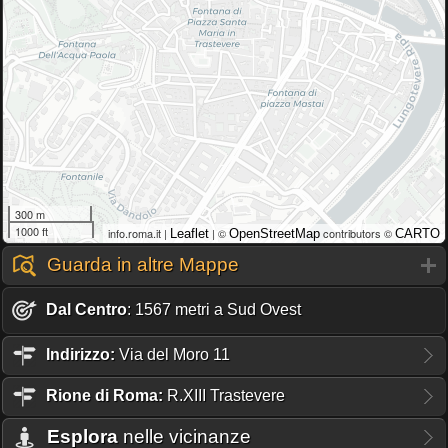
300 m
1000 ft
info.roma.it |
| ©
contributors ©
Leaflet
OpenStreetMap
CARTO
Guarda in altre Mappe
Dal Centro
: 1567 metri a Sud Ovest
Indirizzo:
Via del Moro 11
Rione
di Roma:
R.XIII Trastevere
Esplora
nelle vicinanze