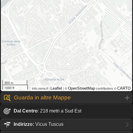
300 m
1000 ft
info.roma.it |
| ©
contributors ©
Leaflet
OpenStreetMap
CARTO
Guarda in altre Mappe
Dal Centro
: 218 metri a Sud Est
Indirizzo:
Vicus Tuscus