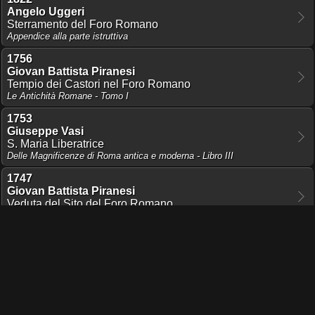
Angelo Uggeri
Sterramento del Foro Romano
Appendice alla parte istruttiva
1756
Giovan Battista Piranesi
Tempio dei Castori nel Foro Romano
Le Antichità Romane - Tomo I
1753
Giuseppe Vasi
S. Maria Liberatrice
Delle Magnificenze di Roma antica e moderna - Libro III
1747
Giovan Battista Piranesi
Veduta del Sito del Foro Romano
Vedute di Roma
1747
Giovan Battista Piranesi
Veduta del sito dov'era l'antico Foro Romano
Vedute di Roma
1705
Pieter Schenk