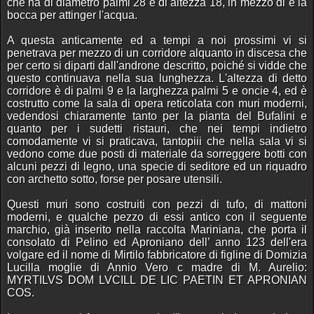
che ha di diametro palmi 28 e di altezza 18, in mezzo di è la
bocca per attinger l'acqua.
A questa anticamente ed a tempi a noi prossimi vi si
penetrava per mezzo di un corridore alquanto in discesa che
per certo si diparti dall'androne descritto, poiché si vidde che
questo continuava nella sua lunghezza. L'altezza di detto
corridore è di palmi 9 e la larghezza palmi 5 e oncie 4, ed è
costrutto come la sala di opera reticolata con muri moderni,
vedendosi chiaramente tanto per la pianta del Bufalini e
quanto per i sudetti ristauri, che nei tempi indietro
comodamente vi si praticava, tantopiii che nella sala vi si
vedono come due posti di materiale da sorreggere botti con
alcuni pezzi di legno, una specie di seditore ed un riquadro
con archetto sotto, forse per posare utensili.
Questi muri sono costruiti con pezzi di tufo, di mattoni
moderni, e qualche pezzo di essi antico con il seguente
marchio, già inserito nella raccolta Mariniana, che porta il
consolato di Pelino ed Aproniano dell’ anno 123 dell'era
volgare ed il nome di Mirtilo fabbricatore di figline di Domizia
Lucilla moglie di Annio Vero c madre di M. Aurelio:
MYRTILVS DOM LVCILL DE LIC PAETIN ET APRONIAN
COS.