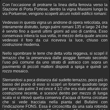
Con l'occasione di protrarre la linea della ferrovia verso la
Stazione di Porta Portese, dentro la vigna Massimi lungo la
via Portuense, vengono scoperti alcuni nobili edificii romani:
Vedevasi in questa vigna un androne di opera reticolata, ora
interamente distrutto, lungo palmi romani 135 e largo 24 che
è servito fino a questi ultimi giorni ad uso di cantina. Esso
conservava intiera la sua volta, in mezzo della quale ancora
vedevasi il foro da cui riceveva la luce, chiuso con
costruzione moderna.
Nello sgombrare le terre che detta volta reggeva, si scoprì il
terrazzo che la preservava dalle pioggie formato secondo
l'uso più comune da uno strato di astraco con sopra un
pavimento di piccoli mattoni disposti a spiga e quindi un
rozzo mosaico.
Sterrandosi a poca distanza dal sudetto terrazzo, poco più in
basso del piano di esso si scoprì un forame quadrato largo
per ogni lato palmi 3 ed once 4 1/2 che era stalo atturato con
costruzione recente, e scesovi dentro per mezzo di lunga
scala vi si ritrovò quella conserva d’acqua di forma circolare
che si vede tracciata nella pianta del Bufalini con
l'indicazione FONS. Essa è circoscritta da una sala rotonda