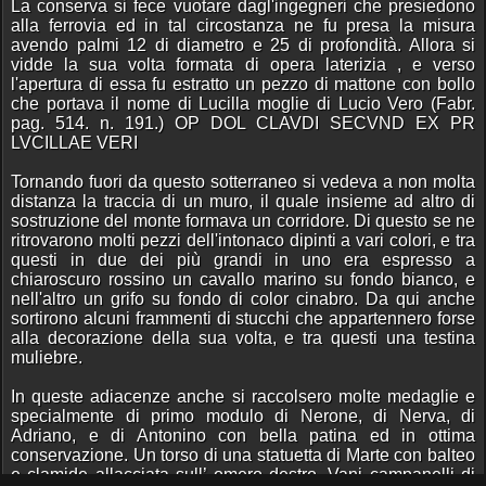
La conserva si fece vuotare dagl'ingegneri che presiedono
alla ferrovia ed in tal circostanza ne fu presa la misura
avendo palmi 12 di diametro e 25 di profondità. Allora si
vidde la sua volta formata di opera laterizia , e verso
l'apertura di essa fu estratto un pezzo di mattone con bollo
che portava il nome di Lucilla moglie di Lucio Vero (Fabr.
pag. 514. n. 191.) OP DOL CLAVDI SECVND EX PR
LVCILLAE VERI
Tornando fuori da questo sotterraneo si vedeva a non molta
distanza la traccia di un muro, il quale insieme ad altro di
sostruzione del monte formava un corridore. Di questo se ne
ritrovarono molti pezzi dell'intonaco dipinti a vari colori, e tra
questi in due dei più grandi in uno era espresso a
chiaroscuro rossino un cavallo marino su fondo bianco, e
nell'altro un grifo su fondo di color cinabro. Da qui anche
sortirono alcuni frammenti di stucchi che appartennero forse
alla decorazione della sua volta, e tra questi una testina
muliebre.
In queste adiacenze anche si raccolsero molte medaglie e
specialmente di primo modulo di Nerone, di Nerva, di
Adriano, e di Antonino con bella patina ed in ottima
conservazione. Un torso di una statuetta di Marte con balteo
e clamide allacciata sull’ omero destro. Vani campanelli di