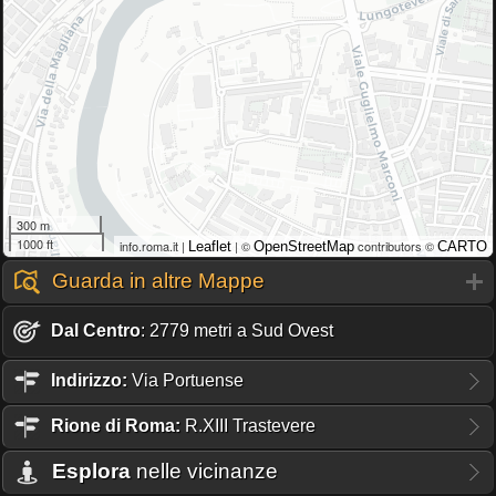
300 m
1000 ft
info.roma.it |
| ©
contributors ©
Leaflet
OpenStreetMap
CARTO
Guarda in altre Mappe
Dal Centro
: 2779 metri a Sud Ovest
Indirizzo:
Via Portuense
Rione
di Roma:
R.XIII Trastevere
Esplora
nelle vicinanze