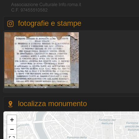
fotografie e stampe
localizza monumento
+
−