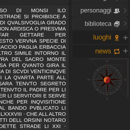
personaggi
SSO DI MONSI ILO
STRADE SI PROIBISCE A
DI QVALSIVOGLIA GRADO
biblioteca
NON ARDISCA O PRESVMA
FAR GETTARE PER
luoghi
ESTO VERVNA SPECIE DI
ACCIO PAGLIA ERBACCIA
news
LTRO SIMILE INTORNO IL
MVRA DEL SACRO MONTE
SA PER QVANTO GIRA IL
 DI SCVDI VENTICINQVE
I LA QVARTA PARTE ALL
SARA TENVTO SEGRETO
 TENVTO IL PADRE PER LI
PER LI SERVITORI E SERVE
CHE PER INQVISITIONE
AL BANDO PVBLICATO LI
XXXVIII · CHE ALL ALTRO
TTI DELL ORSINI NOTARO
DETTE STRADE LI XXI ·