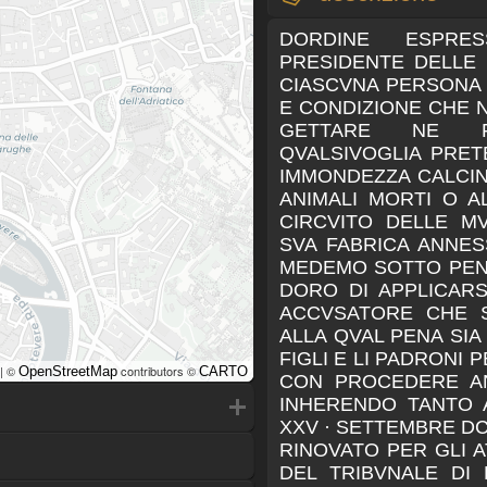
DORDINE ESPRE
PRESIDENTE DELLE 
CIASCVNA PERSONA 
E CONDIZIONE CHE 
GETTARE NE 
QVALSIVOGLIA PRET
IMMONDEZZA CALCIN
ANIMALI MORTI O A
CIRCVITO DELLE 
SVA FABRICA ANNES
MEDEMO SOTTO PENA
DORO DI APPLICARS
ACCVSATORE CHE 
ALLA QVAL PENA SIA
FIGLI E LI PADRONI 
| ©
contributors ©
OpenStreetMap
CARTO
CON PROCEDERE AN
INHERENDO TANTO 
XXV · SETTEMBRE DCL
RINOVATO PER GLI A
DEL TRIBVNALE DI 