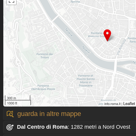
300 m
1000 ft
info.roma.it |
Leaflet
guarda in altre mappe
Dal Centro
di Roma
: 1282 metri a Nord Ovest