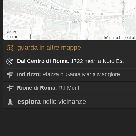
300 m
1000 ft
info.roma.it |
Leaflet
guarda in altre mappe
Dal Centro
di Roma
: 1722 metri a Nord Est
Indirizzo:
Piazza di Santa Maria Maggiore
Rione
di Roma:
R.I Monti
esplora
nelle vicinanze