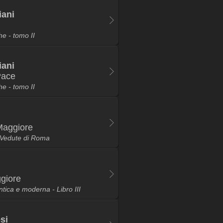
iani
e - tomo II
iani
Pace
e - tomo II
Maggiore
e Vedute di Roma
ggiore
tica e moderna - Libro III
si