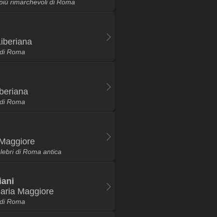
ij più rimarchevoli di Roma
Liberiana
e di Roma
iberiana
e di Roma
 Maggiore
lebri di Roma antica
iani
aria Maggiore
i di Roma