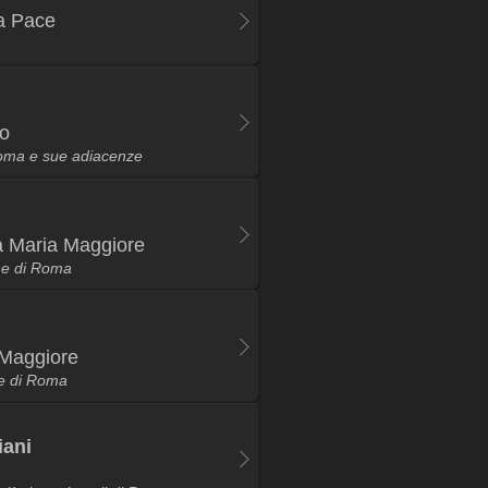
la Pace
no
Roma e sue adiacenze
a Maria Maggiore
ane di Roma
 Maggiore
te di Roma
iani