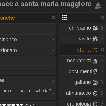
pace a santa maria maggiore
oriche
chi siamo
visite
icinanze
storia
zionato
monumenti
documenti
li
gallerie
liorare questa scheda?
almanacco
cronologia
 monumento:
2127