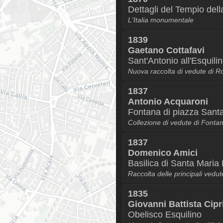
Dettagli del Tempio del
L'Italia monumentale
1839
Gaetano Cottafavi
Sant'Antonio all'Esquili
Nuova raccolta di vedute di 
1837
Antonio Acquaroni
Fontana di piazza Sant
Collezione di vedute di Font
1837
Domenico Amici
Basilica di Santa Maria
Raccolta delle principali vedu
1835
Giovanni Battista Cipr
Obelisco Esquilino