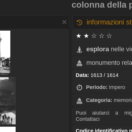
colonna della 
informazioni st
★ ★ ☆ ☆ ☆
esplora
nelle v
monumento rela
Data:
1613 / 1614
Periodo:
impero
Categoria:
memoria
Puoi aiutarci a mig
Contattaci
Codice identificativo