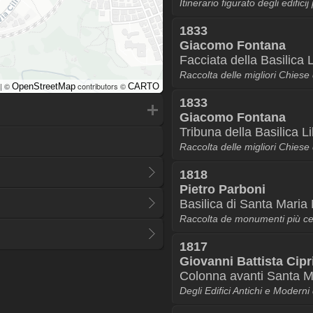
Itinerario figurato degli edific
1833
Giacomo Fontana
Facciata della Basilica 
Raccolta delle migliori Chies
| ©
contributors ©
OpenStreetMap
CARTO
1833
Giacomo Fontana
Tribuna della Basilica L
Raccolta delle migliori Chies
1818
Pietro Parboni
Basilica di Santa Maria
Raccolta de monumenti più ce
1817
Giovanni Battista Cipr
Colonna avanti Santa M
Degli Edifici Antichi e Modern