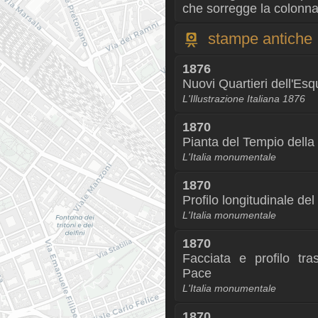
che sorregge la colonna
stampe antiche
1876
Nuovi Quartieri dell'Esqu
L'Illustrazione Italiana 1876
1870
Pianta del Tempio della
L'Italia monumentale
1870
Profilo longitudinale de
L'Italia monumentale
1870
Facciata e profilo tra
Pace
L'Italia monumentale
1870