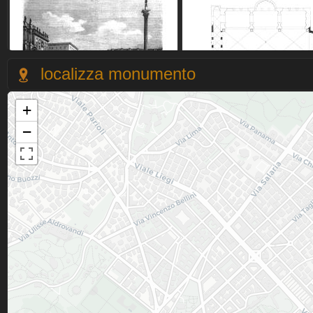
localizza monumento
+
−