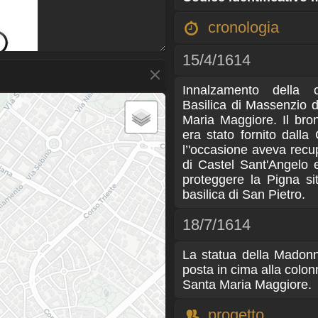
cronologia
15/4/1614
Innalzamento della c
Basilica di Massenzio d
Maria Maggiore. Il bron
era stato fornito dall
l’'occasione aveva recu
di Castel Sant'Angelo e 
proteggere la Pigna sit
basilica di San Pietro.
18/7/1614
La statua della Madonn
posta in cima alla col
Santa Maria Maggiore.
progetto