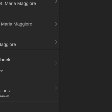
i S. Maria Maggiore
a Maria Maggiore
Maggiore
rbeek
me
ioris
anarum