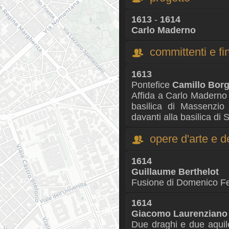
1613
-
1614
Carlo Maderno
committenti e fin
1613
Pontefice
Camillo Bor
Affida a Carlo Maderno l
basilica di Massenzio 
davanti alla basilica di
opere d'arte e d
1614
Guillaume Berthelot
Fusione di Domenico Fer
1614
Giacomo Laurenziano
Due draghi e due aquil