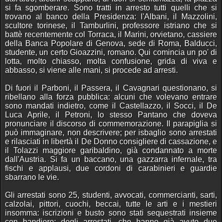
si fa sgomberare. Sono tratti in arresto tutti quelli che si
trovano al banco della Presidenza: l'Albani, il Mazzolini,
scultore torinese, il Tamburlini, professore istriano che si
battè recentemente col Torraca, il Marini, orvietano, cassiere
della Banca Popolare di Genova, sede di Roma, Balducci,
studente, un certo Gioazzini, romano. Qui comincia un po' di
lotta, molto chiasso, molta confusione, grida di viva e
abbasso, si viene alle mani, si procede ad arresti.
Di fuori il Parboni, il Passera, il Cavagnari questionano, si
ribellano alla forza pubblica: alcuni che volevano entrare
sono mandati indietro, come il Castellazzo, il Socci, il De
Luca Aprile, il Petroni, lo stesso Pantano che doveva
pronunciare il discorso di commemorazione. Il parapiglia si
può immaginare, non descrivere; per isbaglio sono arrestati
e rilasciati in libertà il De Donno consigliere di cassazione, e
il Tolazzi maggiore garibaldino, già condannato a morte
dall'Austria. Si fa un baccano, una gazzarra infernale, tra
fischi e applausi, due cordoni di carabinieri e guardie
sbarrano le vie.
Gli arrestati sono 25, studenti, avvocati, commercianti, sarti,
calzolai, pittori, cuochi, beccai, tutte le arti e i mestieri
insomma: iscrizioni e busto sono stati sequestrati insieme
con bandiere; degli arrestati, che hanno già avuto due