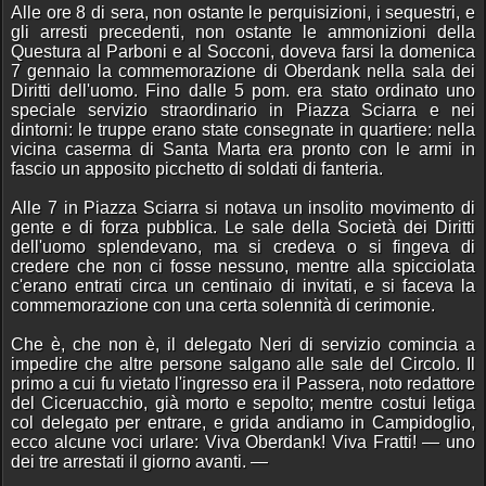
Alle ore 8 di sera, non ostante le perquisizioni, i sequestri, e
gli arresti precedenti, non ostante le ammonizioni della
Questura al Parboni e al Socconi, doveva farsi la domenica
7 gennaio la commemorazione di Oberdank nella sala dei
Diritti dell'uomo. Fino dalle 5 pom. era stato ordinato uno
speciale servizio straordinario in Piazza Sciarra e nei
dintorni: le truppe erano state consegnate in quartiere: nella
vicina caserma di Santa Marta era pronto con le armi in
fascio un apposito picchetto di soldati di fanteria.
Alle 7 in Piazza Sciarra si notava un insolito movimento di
gente e di forza pubblica. Le sale della Società dei Diritti
dell'uomo splendevano, ma si credeva o si fingeva di
credere che non ci fosse nessuno, mentre alla spicciolata
c'erano entrati circa un centinaio di invitati, e si faceva la
commemorazione con una certa solennità di cerimonie.
Che è, che non è, il delegato Neri di servizio comincia a
impedire che altre persone salgano alle sale del Circolo. Il
primo a cui fu vietato l'ingresso era il Passera, noto redattore
del Ciceruacchio, già morto e sepolto; mentre costui letiga
col delegato per entrare, e grida andiamo in Campidoglio,
ecco alcune voci urlare: Viva Oberdank! Viva Fratti! — uno
dei tre arrestati il giorno avanti. —