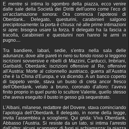
E mentre si intima lo sgombro della piazza, ecco venire
dalle sale della Società dei Diritti dell'uomo come l'eco di
un'acclamazione sonora: Ora comincia l'apoteosi di
Oberdank.. Delegato, questurini, carabinieri salgono
precipitosamente: la porta è chiusa: nè alle prime intimazioni
si apre: bisogna usare la forza. Il delegato ha la fascia a
tracolla, carabinieri e questurini non hanno le armi in
pugno....
Tra bandiere, labari, sedie, s'entra nella sala delle
adunanze, dove alle pareti in nero su fondo rosso si leggono
iscrizioni sovversive e ribelli di Mazzini, Carducci, Imbriani,
Garibaldi, Oberdank: iscrizioni offensive al Re, offensive
all'Austria: Morte al colonnello austriaco, guerra all'Austria
che è la China d'Europa, e va dicendo. A un banco coperto
di tappeto verde, stava un busto di creta ancor fresco
dell'Oberdank, velato a bruno, coronato d'alloro: l'aveva
finito proprio in quel punto lo scultore Valente, quello stesso
che aveva eseguito il busto in gesso già sequestrato.
L'Albani, milanese, redattore del Dovere, stava cominciando
l'apologia dell'Oberdank. Il delegato, in nome della legge,
invita l'assemblea a sciogliersi. Qui grida: Viva Oberdank,
Abbasso l'Austria. Si resiste da un lato, si intima l'arresto
dall'altro; alcuni scappano; di fuori si schiamazza; la piazza