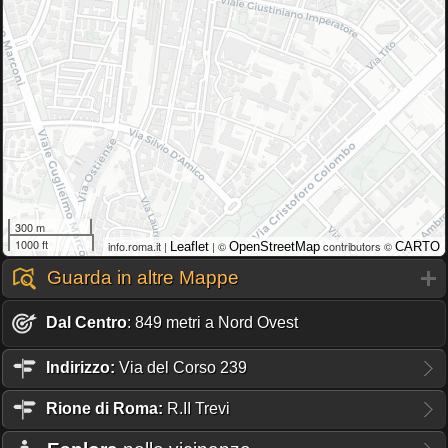
300 m
1000 ft
info.roma.it |
| ©
contributors ©
Leaflet
OpenStreetMap
CARTO
Guarda in altre Mappe
Dal Centro
: 849 metri a Nord Ovest
Indirizzo:
Via del Corso 239
Rione
di Roma:
R.II Trevi