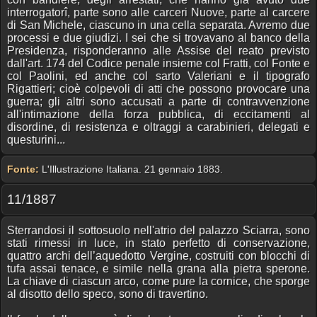
interrogatorî, parte sono alle carceri Nuove, parte al carcere
di San Michele, ciascuno in una cella separata. Avremo due
processi e due giudizi. I sei che si trovavano al banco della
Presidenza, risponderanno alle Assise del reato previsto
dall'art. 174 del Codice penale insieme col Fratti, col Fonte e
col Paolini, ed anche col sarto Valeriani e il tipografo
Rigattieri; cioè colpevoli di atti che possono provocare una
guerra; gli altri sono accusati a parte di contravvenzione
all'intimazione della forza pubblica, di eccitamenti al
disordine, di resistenza e oltraggi a carabinieri, delegati e
questurini...
Fonte:
L'Illustrazione Italiana. 21 gennaio 1883.
11/1887
Sterrandosi il sottosuolo nell'atrio del palazzo Sciarra, sono
stati rimessi in luce, in stato perfetto di conservazione,
quattro archi dell’aquedotto Vergine, costruiti con blocchi di
tufa assai tenace, e simile nella grana alla pietra sperone.
La chiave di ciascun arco, come pure la cornice, che sporge
al disotto dello speco, sono di travertino.