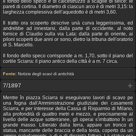
Il fondo dello speco è di calcestruzzo a scaglie di selce: le
pareti di cortina. Il diametro di ciascun arco è di metri 3,15: la
larghezza complessiva dell'aquedotto è di metri 3,60.
Il tratto ora scoperto descrive unà curva leggerissima, ed
andrebbe ad innestarsi, dalla parte di occidente, al noto
fornice di Claudio sulla via Lata: dalla parte di oriente, ai
piloni scoperti due anni or sono, dietro la tribuna dell'oratorio
di S. Marcello.
Il fondo dello speco corrisponde a m. 1,70, sotto il piano del
cortile Sciarra: il piano antico della città è a m. 7 circa.
Fonte:
Notizie degli scavi di antichità
7/1897
Mentre în piazza Sciarra si eseguivano lavori di scavo pe
una fogna dall'Amministrazione giudiziale dei casamenti
Sciarra, e per interesse della Cassa di Risparmio di Milano,
alla profondità di quattro metri e mezzo, e precisamente al
livello delle acque sotterranee, gli operai s'imbattono în un
grande masso. Liberato dalla terra, appare un tronco di
statua, mancante delle braccia e della testa, coperto da un
ampio paludamento, a di e di discreta fattura. La statua era