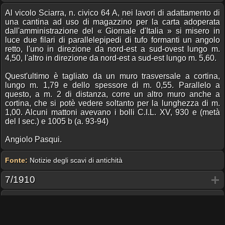
Al vicolo Sciarra, n. civico 64 A, nei lavori di adattamento di
una cantina ad uso di magazzino per la carta adoperata
dall'amministrazione del « Giornale d'Italia » si misero in
luce due filari di parallelepipedi di tufo formanti un angolo
retto, l'uno in direzione da nord-est a sud-ovest lungo m.
4,50, l'altro in direzione da nord-est a sud-est lungo m. 5,60.
Quest'ultimo è tagliato da un muro trasversale a cortina,
lungo m. 1,79 e dello spessore di m. 0,55. Parallelo a
questo, a m. 2 di distanza, corre un altro muro anche a
cortina, che si potè vedere soltanto per la lunghezza di m.
1,00. Alcuni mattoni avevano i bolli C.I.L. XV, 930 e (metà
del I sec.) e 1005 b (a. 93-94)
Angiolo Pasqui.
Fonte:
Notizie degli scavi di antichità
7/1910
Al vicolo Sciarra, proseguendosi i lavori di adattamento di
alcune cantine ad uso di magazzino per la carta del
Giornale d'Italia, si trovò quasi a fior di terra un torso di