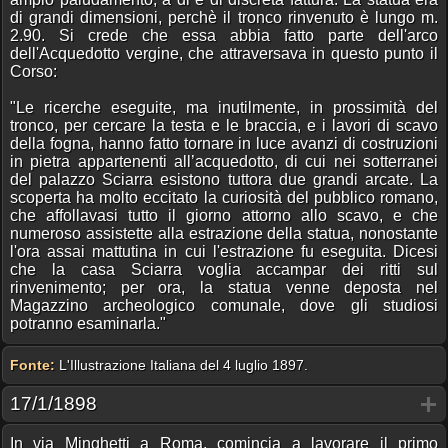
di grandi dimensioni, perchè il tronco rinvenuto è lungo m.
2.90. Si crede che essa abbia fatto parte dell'arco
dell'Acquedotto vergine, che attraversava in questo punto il
Corso:
"Le ricerche eseguite, ma inutilmente, in prossimità del
tronco, per cercare la testa e le braccia, e i lavori di scavo
della fogna, hanno fatto tornare in luce avanzi di costruzioni
in pietra appartenenti all’acquedotto, di cui nei sotterranei
del palazzo Sciarra esistono tuttora due grandi arcate. La
scoperta ha molto eccitato la curiosità del pubblico romano,
che affollavasi tutto il giorno attorno allo scavo, e che
numeroso assistette alla estrazione della statua, nonostante
l'ora assai mattutina in cui l'estrazione fu eseguita. Dicesi
che la casa Sciarra voglia accampar dei ritti sul
rinvenimento; per ora, la statua venne deposta nel
Magazzino archeologico comunale, dove gli studiosi
potranno esaminarla."
Fonte:
L'Illustrazione Italiana del 4 luglio 1897.
17/1/1898
In via Minghetti a Roma, comincia a lavorare il primo