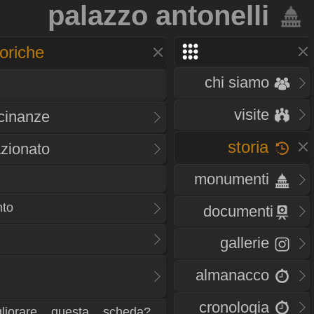
palazzo antonelli
oriche
chi siamo
visite
icinanze
storia
zionato
monumenti
nto
documenti
gallerie
almanacco
cronologia
liorare questa scheda?