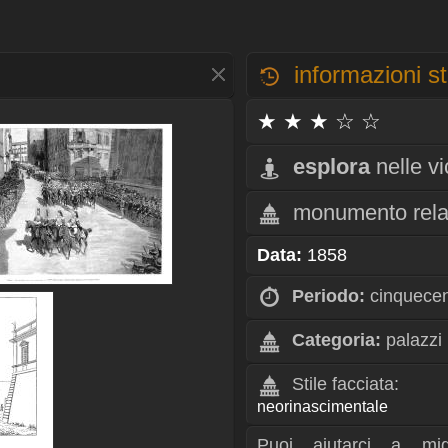
informazioni st
★ ★ ★ ☆ ☆
esplora
nelle v
monumento rela
Data:
1858
Periodo:
cinquece
Categoria:
palazzi
Stile facciata:
neorinascimentale
Puoi aiutarci a mig