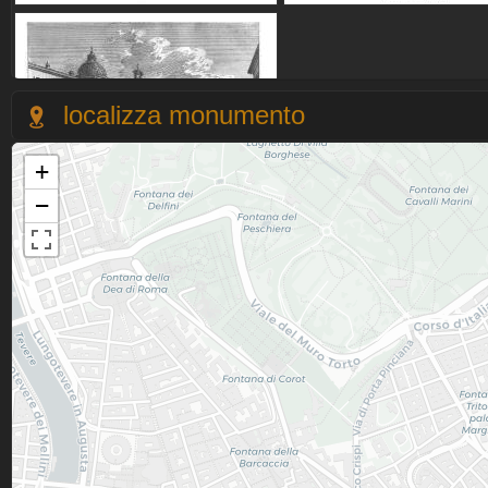
localizza monumento
+
−