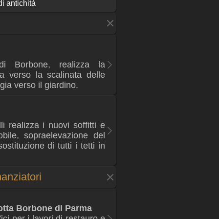
di antichità
di Borbone, realizza la
a verso la scalinata delle
ia verso il giardino.
i realizza i nuovi soffitti e
bile, sopraelevazione del
stituzione di tutti i tetti in
anziatori
otta Borbone di Parma
ci per i lavori di restauro e