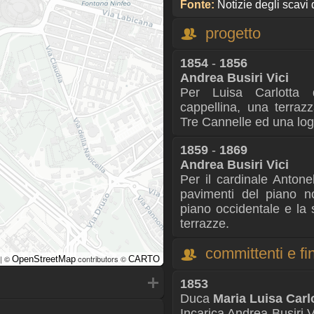
Fonte:
Notizie degli scavi 
progetto
1854
-
1856
Andrea Busiri Vici
Per Luisa Carlotta 
cappellina, una terrazz
Tre Cannelle ed una logg
1859
-
1869
Andrea Busiri Vici
Per il cardinale Antonell
pavimenti del piano no
piano occidentale e la so
terrazze.
committenti e fin
| ©
contributors ©
OpenStreetMap
CARTO
1853
Duca
Maria Luisa Carl
Incarica Andrea Busiri Vi