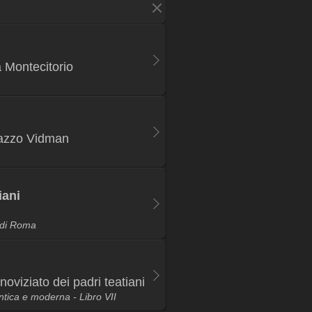
a Montecitorio
alazzo Vidman
iani
i di Roma
noviziato dei padri teatiani
tica e moderna - Libro VII