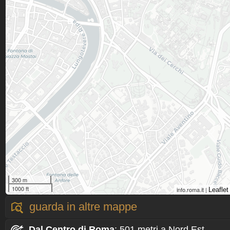
300 m
1000 ft
info.roma.it |
Leaflet
guarda in altre mappe
Dal Centro
di Roma
: 501 metri a Nord Est