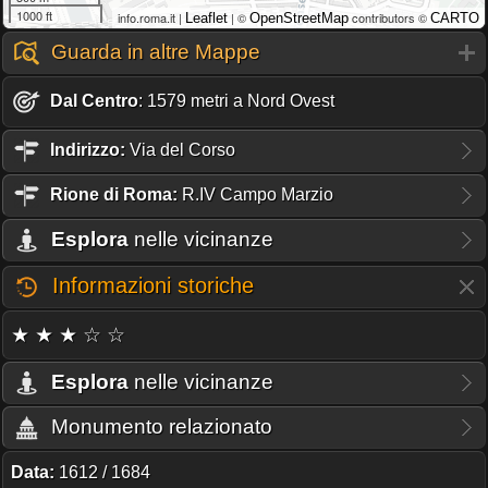
1000 ft
info.roma.it |
| ©
contributors ©
Leaflet
OpenStreetMap
CARTO
Guarda in altre Mappe
Dal Centro
: 1579 metri a Nord Ovest
Indirizzo:
Via del Corso
Rione
di Roma:
R.IV Campo Marzio
Esplora
nelle vicinanze
Informazioni storiche
★ ★ ★ ☆ ☆
Esplora
nelle vicinanze
Monumento relazionato
Data:
1612 / 1684