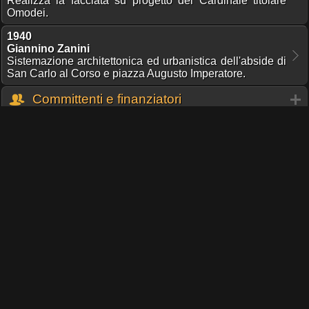
Realizza la facciata su progetto del Cardinale titolare
Omodei.
1940
Giannino Zanini
Sistemazione architettonica ed urbanistica dell'abside di
San Carlo al Corso e piazza Augusto Imperatore.
Committenti e finanziatori
Opere d'arte e decorazioni
Cardinali Titolari
Sepolture presenti
Gruppi e Istituzioni
Stampe antiche
1889
Dante Paolocci
Quaresimale di Padre Agostino nella chiesa di S. Carlo
L'Illustrazione Italiana 1889