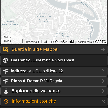
300 m
1000 ft
info.roma.it |
| ©
contributors ©
Leaflet
OpenStreetMap
CARTO
Guarda in altre Mappe
Dal Centro
: 1384 metri a Nord Ovest
Indirizzo:
Via Capo di ferro 12
Rione
di Roma:
R.VII Regola
Esplora
nelle vicinanze
Informazioni storiche