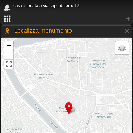
casa istoriata a via capo di ferro 12
Localizza monumento
+
−