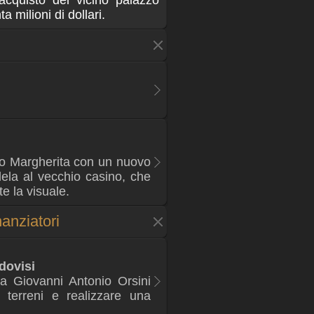
'acquisto del vicino palazzo
a milioni di dollari.
o Margherita con un nuovo
llela al vecchio casino, che
e la visuale.
anziatori
dovisi
da Giovanni Antonio Orsini
i terreni e realizzare una