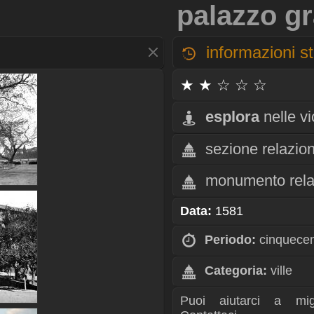
palazzo gr
informazioni st
★ ★ ☆ ☆ ☆
esplora
nelle v
sezione relazio
monumento rela
Data:
1581
Periodo:
cinquece
Categoria:
ville
Puoi aiutarci a mig