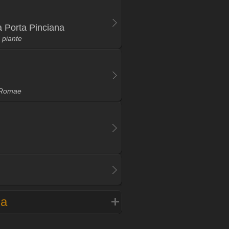
 a Porta Pinciana
 piante
 Romae
na