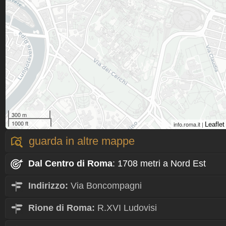
300 m
1000 ft
info.roma.it |
Leaflet
guarda in altre mappe
Dal Centro
di Roma
: 1708 metri a Nord Est
Indirizzo:
Via Boncompagni
Rione
di Roma:
R.XVI Ludovisi