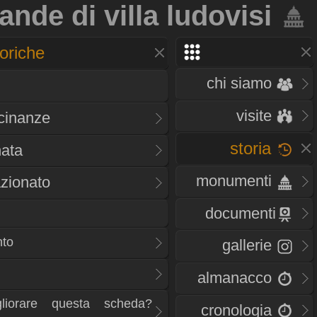
ande di villa ludovisi
oriche
chi siamo
visite
icinanze
storia
nata
monumenti
zionato
documenti
nto
gallerie
almanacco
liorare questa scheda?
cronologia