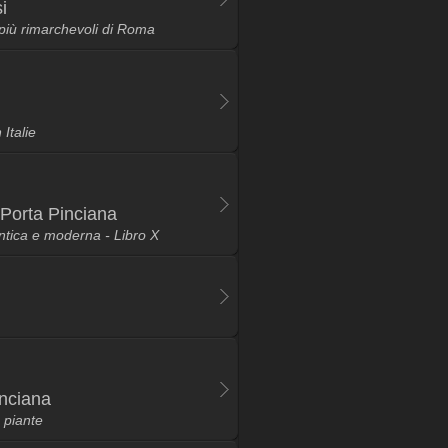
i
ij più rimarchevoli di Roma
 Italie
 Porta Pinciana
ntica e moderna - Libro X
inciana
 piante