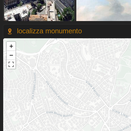
localizza monumento
+
−