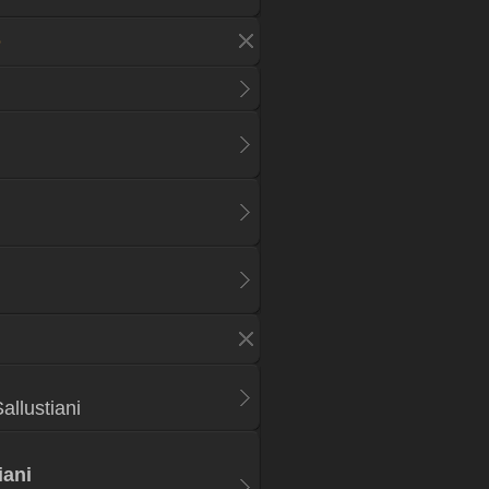
e
allustiani
iani