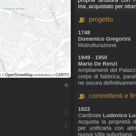
propria struttura con l
Ina, acquistato per ottant
progetto
1748
Domenico Gregorini
Ristrutturazione.
1949
-
1950
Mario De Renzi
Ampliamenti del Palazz
| ©
contributors ©
OpenStreetMap
CARTO
corpo di fabbrica, para
ne oscura definitivament
committenti e fin
1622
Cardinale
Ludovico Lu
Acquista la proprietà 
per unificarla con altr
nuova Villa suburbana.