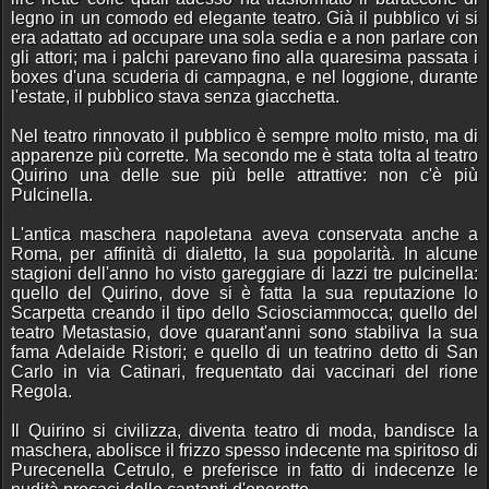
legno in un comodo ed elegante teatro. Già il pubblico vi si
era adattato ad occupare una sola sedia e a non parlare con
gli attori; ma i palchi parevano fino alla quaresima passata i
boxes d'una scuderia di campagna, e nel loggione, durante
l'estate, il pubblico stava senza giacchetta.
Nel teatro rinnovato il pubblico è sempre molto misto, ma di
apparenze più corrette. Ma secondo me è stata tolta al teatro
Quirino una delle sue più belle attrattive: non c'è più
Pulcinella.
L'antica maschera napoletana aveva conservata anche a
Roma, per affinità di dialetto, la sua popolarità. In alcune
stagioni dell'anno ho visto gareggiare di lazzi tre pulcinella:
quello del Quirino, dove si è fatta la sua reputazione lo
Scarpetta creando il tipo dello Sciosciammocca; quello del
teatro Metastasio, dove quarant'anni sono stabiliva la sua
fama Adelaide Ristori; e quello di un teatrino detto di San
Carlo in via Catinari, frequentato dai vaccinari del rione
Regola.
Il Quirino si civilizza, diventa teatro di moda, bandisce la
maschera, abolisce il frizzo spesso indecente ma spiritoso di
Purecenella Cetrulo, e preferisce in fatto di indecenze le