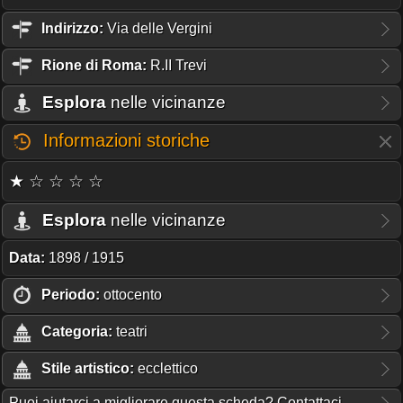
Indirizzo:
Via delle Vergini
Rione
di Roma:
R.II Trevi
Esplora
nelle vicinanze
Informazioni storiche
★ ☆ ☆ ☆ ☆
Esplora
nelle vicinanze
Data:
1898 / 1915
Periodo:
ottocento
Categoria:
teatri
Stile artistico:
ecclettico
Puoi aiutarci a migliorare questa scheda? Contattaci