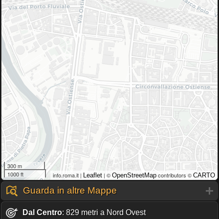
300 m
1000 ft
info.roma.it |
| ©
contributors ©
Leaflet
OpenStreetMap
CARTO
Guarda in altre Mappe
Dal Centro
: 829 metri a Nord Ovest