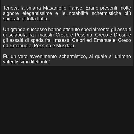
Teneva la smarra Masaniello Parise. Erano presenti molte
signore elegantissime e le notabilità schermistiche più
spiccate di tutta Italia.
Un grande successo hanno ottenuto specialmente gli assalti
di sciabola fra i maestri Greco e Pessina, Greco e Drosi; e
gli assalti di spada fra i maestri Calori ed Emanuele, Greco
ed Emanuele, Pessina e Musdaci.
Fu un vero avvenimento schermistico, al quale si unirono
valentissimi dilettanti."
Fonte:
L'Illustrazione Italiana. 5 giugno 1892
25/2/1915
Inaugurato il Teatro Quirino dopo i restauri di Piacentini.
3/4/1915
Al Teatro Quirino, Pietro Mascagni dirige l'opera di rossini,
Mosè in Egitto.