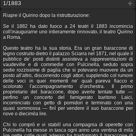
1/1883
Riapre il Quirino dopo la ristrutturazione:
Se il 1882 ha dato fuoco a 24 teatri il 1883 incomincia
coll'inaugurarne uno intieramente rinnovato, il teatro Quirino
a Roma.
Questo teatro ha la sua storia. Era un gran baraccone di
legno costruito dietro il palazzo Sciarra nel 1871, nel quale il
pubblico de' posti distinti assisteva a rappresentazioni di
vaudeville e di commedie con Pulcinella, seduto sopra
sedie rozzissime di paglia che si potevano muovere da un
posto all'altro, discorrendo cogli attori, supplendo col rumore
delle voci in quei momenti ne' quali pareva fiacco e
scolorato l'accompagnamento d'orchestra. Il primo
proprietario del baraccone, dopo averle tentate tutte —
perfino un concerto del famigerato baritono Laici,
incominciato con getto di pomidori e terminato con una
quasi sommossa — finì per vendere il suo baraccone per
nove o diecimila lire.
Chi lo comprò e vi stabilì una compagnia di operette con
Pulcinella ha messe in tasca ogni anno una ventina di mila
lire nette colle quali adesso ha trasformato il baraccone di