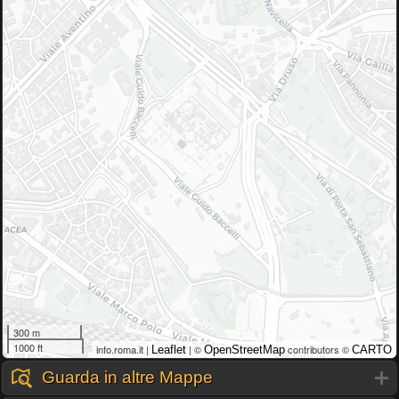
300 m
1000 ft
info.roma.it |
| ©
contributors ©
Leaflet
OpenStreetMap
CARTO
Guarda in altre Mappe