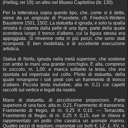
(Helbig, rer 19); un altro nel Museo Capitolino (ib: 130).
Per la letteratura sopra questo tipo, che, come si è detto,
viene da un originale di Prassitele, cfr. Friedrich-Wolters
Bausteine 1501, 1502. La statuetta è ignuda, e solo la spalla
sinistra è coperta dalla pelle di una tigre, parte della quale
scendeva lungo il tronco d'albero, cui la figura stessa era
appoggiata. Si rinvenne rotta in più pezzi, che sono stati
ricomposti. È ben modellata, e di eccellente esecuzione
artistica.
Statua di Ninfa, ignuda nella metà superiore, che sostiene
con ambo le mani una grande conchiglia. È alta, compreso
lo zoccolo, m. 1,00: e manca soltanto la testa, che era
riportata ed impernata sul collo. Plinto di statuetta, della
quale rimangono i soli piedi con un frammento di tronco
d'albero. Piccola testa muliebre, alta m. 0,11 coi capelli
raccolti sul vertice e legati da nastro.
Mano di statuetta, di piccolissime proporzioni. Parte
superiore di una face, alta m. 0,21. Frammento di transenna.
Frammento di fregio, di m. 0,25 X 0,10. — Terracotta.
Frammento di fregio, di m. 0,25 X 0,15, ove in rilievo è
rappresentato un putto che cavalca un animale marino.
Quattro pezzi di tegoloni, improntati coi bolli €. LZ. £. XV, n.