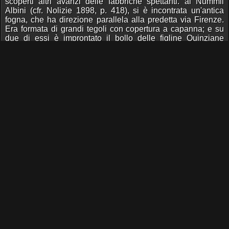
scoperti altri avanzi delle fabbriche spettanti. ai Nummii
Albini (cfr. Nolizie 1898, p. 418), si è incontrata un'antica
fogna, che ha direzione parallela alla predetta via Firenze.
Era formata di grandi tegoli con copertura a capanna; e su
due di essi è improntato il bollo delle figline Quinziane
dall'imperatore Traiano (C. I. L. XV, 439).
Giuseppe Gatti.
Fonte:
Notizie degli scavi di antichità
12/1893
Proseguendosi i lavori di fondazione della nuova chiesa
americana in via Firenze, presso l'angolo orientale del
fabbricato, è stata scoperta la parte superiore di una
colonna, che sembra tuttora al suo posto primitivo. Essa ha il
diametro di m.0,50 e sì compone di più rocchi. Il primo, alto
m. 1,10, è di tufo scanalato e presenta molte traccie
dell'antico rivestimento di stucco ; l’altro, non ancora
dissotterrato, è in peperino. Due frammenti di capitello
ionico, in travertino, sono stati trovati al disopra della
descritta colonna e forse ad essa appartenevano.
Giuseppe Gatti.