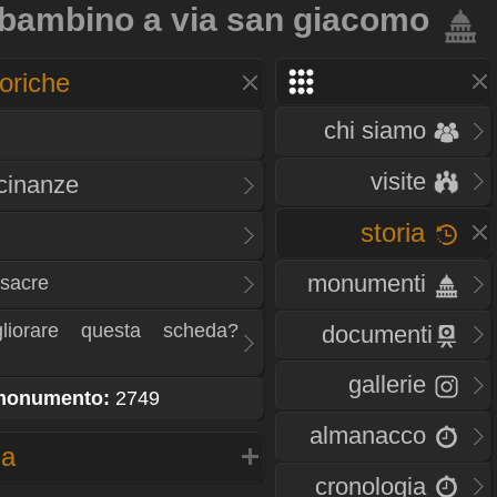
bambino a via san giacomo
oriche
chi siamo
visite
icinanze
storia
monumenti
 sacre
liorare questa scheda?
documenti
gallerie
 monumento:
2749
almanacco
na
cronologia