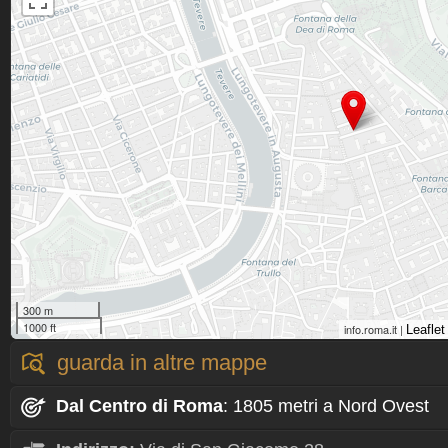
300 m
1000 ft
info.roma.it |
Leaflet
guarda in altre mappe
Dal Centro
di Roma
: 1805 metri a Nord Ovest