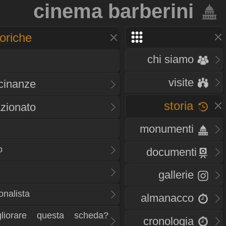
cinema barberini
oriche
chi siamo
visite
icinanze
storia
zionato
monumenti
o
documenti
gallerie
onalista
almanacco
liorare questa scheda?
cronologia