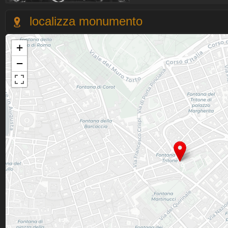
localizza monumento
+
−