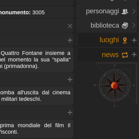
personaggi
 monumento:
3005
biblioteca
luoghi
o Quattro Fontane insieme a
news
uel momento la sua "spalla"
i (primadonna).
mba all'uscita dal cinema
militari tedeschi.
prima mondiale del film Il
isconti.