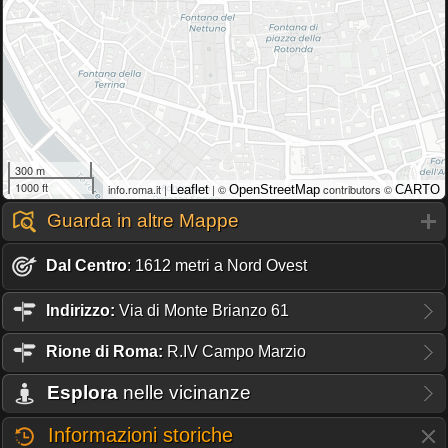
300 m
1000 ft
info.roma.it |
| ©
contributors ©
Leaflet
OpenStreetMap
CARTO
Guarda in altre Mappe
Dal Centro
: 1612 metri a Nord Ovest
Indirizzo:
Via di Monte Brianzo 61
Rione
di Roma:
R.IV Campo Marzio
Esplora
nelle vicinanze
Informazioni storiche