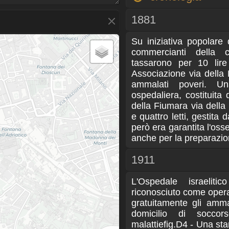
1881
Su iniziativa popolare 
commercianti della 
tassarono per 10 lire 
Associazione via della 
ammalati poveri. U
ospedaliera, costituit
della Fiumara via dell
e quattro letti, gestita
però era garantita l'oss
anche per la preparazion
1911
L'Ospedale israelitic
riconosciuto come opera
gratuitamente gli ammala
domicilio di socco
malattiefig.D4 - Una sta