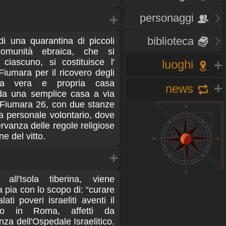
personaggi
biblioteca
di una quarantina di piccoli
comunità ebraica, che si
ciascuno, si costituisce l'
luoghi
Fiumara per il ricovero degli
na vera e propria casa
news
a da una semplice casa a via
a Fiumara 26, con due stanze
 da personale volontario, dove
ervanza delle regole religiose
e del vitto.
o all'Isola tiberina, viene
 pia con lo scopo di: “curare
ti poveri israeliti aventi il
rso in Roma, affetti da
nza dell'Ospedale Israelitico.