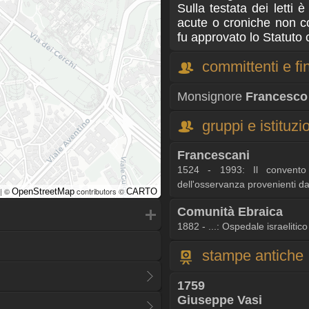
Sulla testata dei letti è
acute o croniche non co
fu approvato lo Statuto
committenti e fin
Monsignore
Francesco 
gruppi e istituzi
Francescani
1524 - 1993: Il convento 
dell'osservanza provenienti d
| ©
contributors ©
OpenStreetMap
CARTO
Comunità Ebraica
1882 - ...: Ospedale israelitic
stampe antiche
1759
Giuseppe Vasi