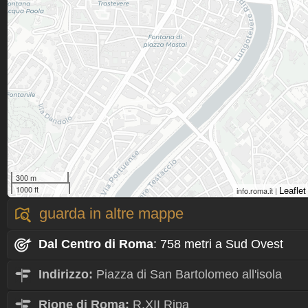
300 m
1000 ft
info.roma.it |
Leaflet
guarda in altre mappe
Dal Centro
di Roma
: 758 metri a Sud Ovest
Indirizzo:
Piazza di San Bartolomeo all'isola
Rione
di Roma:
R.XII Ripa