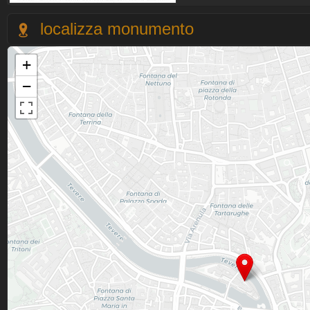
localizza monumento
+
−