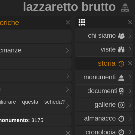
lazzaretto brutto
oriche
chi siamo
visite
icinanze
storia
monumenti
i
documenti
liorare questa scheda?
gallerie
almanacco
 monumento:
3175
cronologia