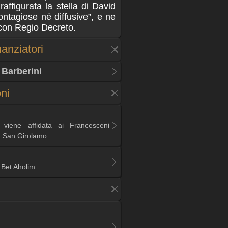
 raffigurata la stella di David
ntagiose né diffusive”, e ne
 con Regio Decreto.
anziatori
Barberini
oni
viene affidata ai Francesceni
a San Girolamo.
o Bet Aholim.