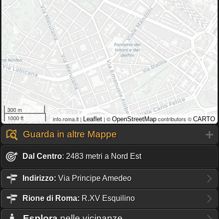
300 m
1000 ft
info.roma.it |
| ©
contributors ©
Leaflet
OpenStreetMap
CARTO
Guarda in altre Mappe
Dal Centro
: 2483 metri a Nord Est
Indirizzo:
Via Principe Amedeo
Rione
di Roma:
R.XV Esquilino
Esplora
nelle vicinanze