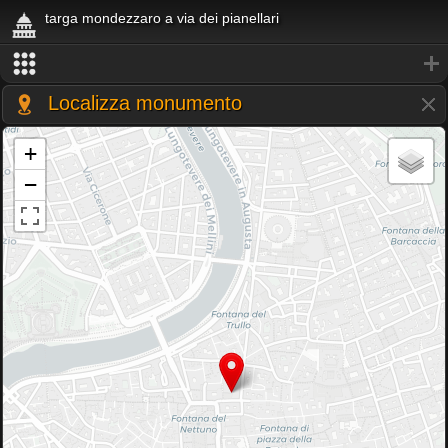
targa mondezzaro a via dei pianellari
Localizza monumento
+
−