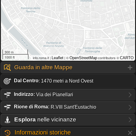
300 m
1000 ft
info.roma.it |
| ©
contributors ©
Leaflet
OpenStreetMap
CARTO
Guarda in altre Mappe
Dal Centro
: 1470 metri a Nord Ovest
Indirizzo:
Via dei Pianellari
Rione
di Roma:
R.VIII Sant'Eustachio
Esplora
nelle vicinanze
Informazioni storiche