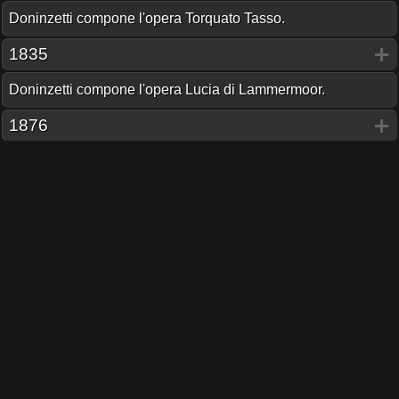
Doninzetti compone l'opera Torquato Tasso.
1835
Doninzetti compone l'opera Lucia di Lammermoor.
1876
Viene posta una targa in ricordo della residenza di
Doninzetti a via delle Muratte.
Residenti famosi
Descrizione
IN QUESTA CASA ABITÒ GAETANO DONIZETTI DI
BERGAMO E VI COMPOSE IL FURIOSO E IL TORQUATO
TASSO S.P.Q.R. 1876
Condividi pagina