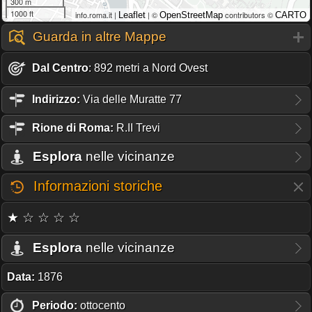
300 m
1000 ft
info.roma.it |
| ©
contributors ©
Leaflet
OpenStreetMap
CARTO
Guarda in altre Mappe
Dal Centro
: 892 metri a Nord Ovest
Indirizzo:
Via delle Muratte 77
Rione
di Roma:
R.II Trevi
Esplora
nelle vicinanze
Informazioni storiche
★ ☆ ☆ ☆ ☆
Esplora
nelle vicinanze
Data:
1876
Periodo:
ottocento