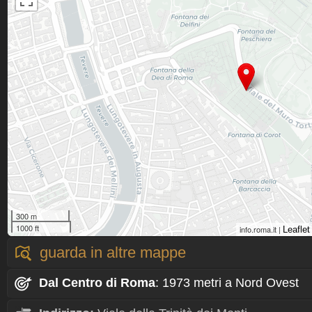
300 m
1000 ft
info.roma.it |
Leaflet
guarda in altre mappe
Dal Centro
di Roma
: 1973 metri a Nord Ovest