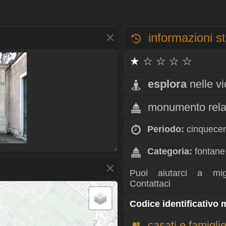
informazioni st
★ ☆ ☆ ☆ ☆
esplora
nelle v
monumento rela
Periodo:
cinquece
Categoria:
fontane
Puoi aiutarci a mig
Contattaci
Codice identificativo
casati e famigli