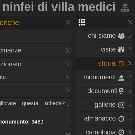
ninfei di villa medici
oriche
chi siamo
visite
icinanze
storia
zionato
monumenti
nto
documenti
liorare questa scheda?
gallerie
almanacco
 monumento:
3489
cronologia
e