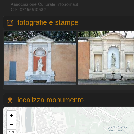
fotografie e stampe
localizza monumento
+
−