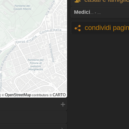
Medici
... - ...
condividi pagi
| ©
contributors ©
OpenStreetMap
CARTO