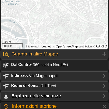
300 m
1000 ft
info.roma.it |
| ©
contributors ©
Leaflet
OpenStreetMap
CARTO
Guarda in altre Mappe
Dal Centro
: 369 metri a Nord Est
Indirizzo:
Via Magnanapoli
Rione
di Roma:
R.II Trevi
Esplora
nelle vicinanze
Informazioni storiche