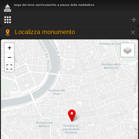
targa del rione sant'eustachio a piazza della maddalena
Localizza monumento
+
−