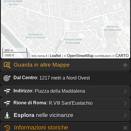
300 m
1000 ft
info.roma.it |
| ©
contributors ©
Leaflet
OpenStreetMap
CARTO
Guarda in altre Mappe
Dal Centro
: 1217 metri a Nord Ovest
Indirizzo:
Piazza della Maddalena
Rione
di Roma:
R.VIII Sant'Eustachio
Esplora
nelle vicinanze
Informazioni storiche