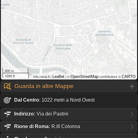
300 m
1000 ft
info.roma.it |
| ©
contributors ©
Leaflet
OpenStreetMap
CARTO
Guarda in altre Mappe
Dal Centro
: 1022 metri a Nord Ovest
Indirizzo:
Via dei Pastini
Rione
di Roma:
R.III Colonna