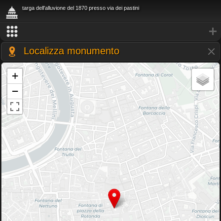
targa dell'alluvione del 1870 presso via dei pastini
Localizza monumento
+
−