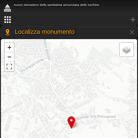
nuovo monastero della santissima annunziata delle turchine
Localizza monumento
+
−