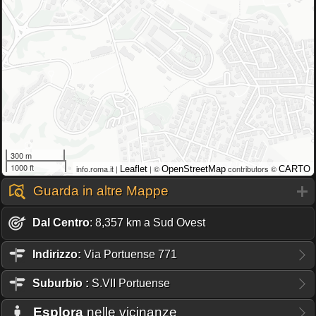
300 m
1000 ft
info.roma.it |
| ©
contributors ©
Leaflet
OpenStreetMap
CARTO
Guarda in altre Mappe
Dal Centro
: 8,357 km a Sud Ovest
Indirizzo:
Via Portuense 771
Suburbio
:
S.VII Portuense
Esplora
nelle vicinanze