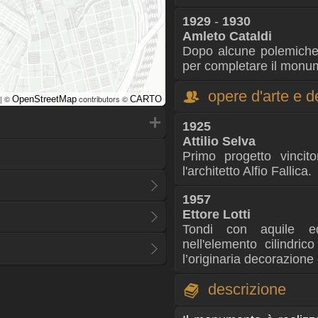
1929
-
1930
Amleto Cataldi
Dopo alcune polemiche v
per completare il monu
opere d'arte e d
| ©
contributors ©
OpenStreetMap
CARTO
1925
Attilio Selva
Primo progetto vincito
l'architetto Alfio Fallica.
1957
Ettore Lotti
Tondi con aquile ed
nell'elemento cilindric
l’originaria decorazione c
descrizione