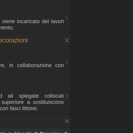
iene incaricato dei lavori
mento.
ecorazioni
re, in collaborazione con
 ali spiegate collocati
o superiore a sostituiscono
on fasci littorei.