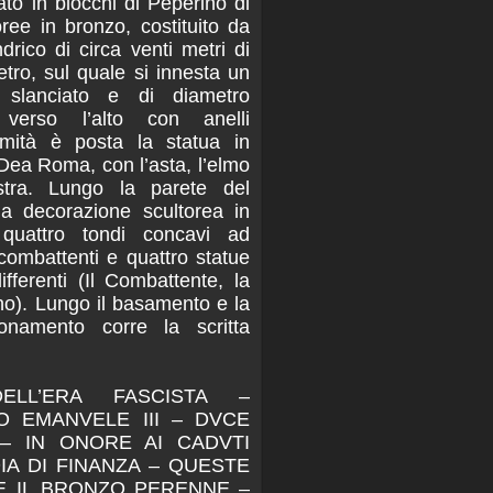
to in blocchi di Peperino di
oree in bronzo, costituito da
drico di circa venti metri di
etro, sul quale si innesta un
 slanciato e di diametro
e verso l’alto con anelli
mmità è posta la statua in
 Dea Roma, con l’asta, l’elmo
stra. Lungo la parete del
la decorazione scultorea in
 quattro tondi concavi ad
 combattenti e quattro statue
ifferenti (Il Combattente, la
pino). Lungo il basamento e la
onamento corre la scritta
ELL’ERA FASCISTA –
O EMANVELE III – DVCE
 – IN ONORE AI CADVTI
IA DI FINANZA – QUESTE
 E IL BRONZO PERENNE –