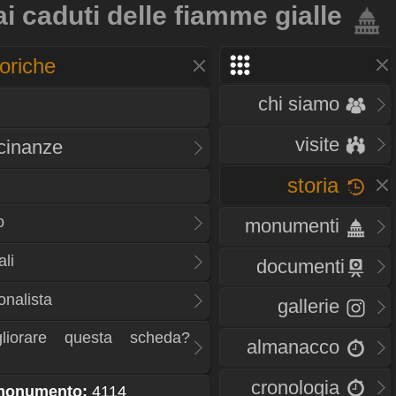
 caduti delle fiamme gialle
oriche
chi siamo
visite
icinanze
storia
o
monumenti
li
documenti
onalista
gallerie
liorare questa scheda?
almanacco
cronologia
 monumento:
4114