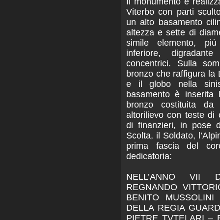
Il monumento è realizza
Viterbo con parti scult
un alto basamento cilin
altezza e sette di diam
simile elemento, più
inferiore, digradant
concentrici. Sulla so
bronzo che raffigura la
e il globo nella sini
basamento è inserita 
bronzo costituita da
altorilievo con teste di
di finanzieri, in pose d
Scolta, il Soldato, l’Al
prima fascia del cor
dedicatoria:
NELL’ANNO VII D
REGNANDO VITTORI
BENITO MUSSOLINI
DELLA REGIA GUARD
PIETRE TVTELARI –