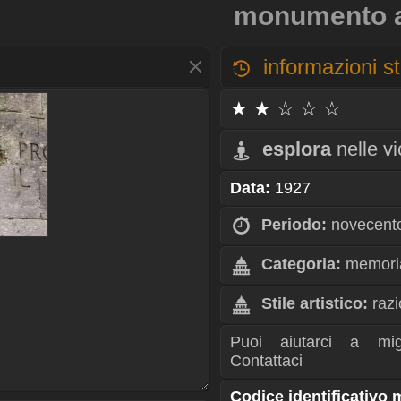
monumento ai
informazioni st
★ ★ ☆ ☆ ☆
esplora
nelle v
Data:
1927
Periodo:
novecent
Categoria:
memoria
Stile artistico:
razi
Puoi aiutarci a mig
Contattaci
Codice identificativo