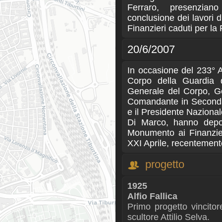
Ferraro, presenzian
conclusione dei lavori 
Finanzieri caduti per la 
20/6/2007
In occasione del 233° A
Corpo della Guardia 
Generale del Corpo, Ge
Comandante in Seconda
e il Presidente Nazional
Di Marco, hanno depos
Monumento ai Finanzier
XXI Aprile, recentement
progetto
1925
Alfio Fallica
Primo progetto vincitor
scultore Attilio Selva.