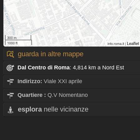
300 m
1000 ft
info.roma.it |
Leaflet
guarda in altre mappe
Dal Centro
di Roma
: 4,814 km a Nord Est
Indirizzo:
Viale XXI aprile
Quartiere
:
Q.V Nomentano
esplora
nelle vicinanze