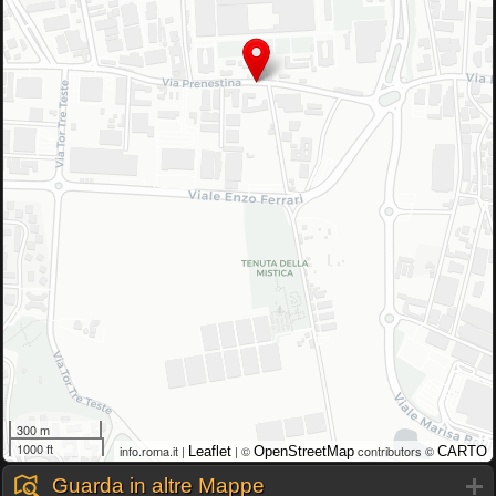
300 m
1000 ft
info.roma.it |
| ©
contributors ©
Leaflet
OpenStreetMap
CARTO
Guarda in altre Mappe