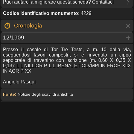
Puoi aiutarci a migliorare questa scheda? Contattaci
Codice identificativo monumento:
4229
Cronologia
12/1909
Presso il casale di Tor Tre Teste, a m. 10 dalla via,
eseguendosi lavori campestri, si è rinvenuto un cippo
sepolcrale di travertino con iscrizione (m. 0,60 X 0,35 X
0,13): L L NILLIOR P L L IRENAI ET OLVMPI IN FROP XIIX
IN AGR P XX
Angiolo Pasqui.
Fonte:
Notizie degli scavi di antichità
1972
Cedimento del fendente d'angolo sudorientale dei resti della
Tor tre teste. Il crollo provoca lo sfondamento del tetto della
sottostante chiesa e la caduta dell’epigrafe medievale.