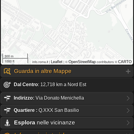
300 m
1000 ft
info.roma.it |
| ©
contributors ©
Leaflet
OpenStreetMap
CARTO
Guarda in altre Mappe
Dal Centro
: 12,718 km a Nord Est
Indirizzo:
Via Donato Menichella
Quartiere
:
Q.XXX San Basilio
Esplora
nelle vicinanze