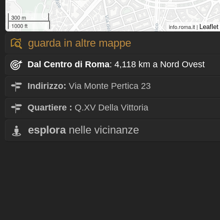
300 m
1000 ft
info.roma.it |
Leaflet
guarda in altre mappe
Dal Centro
di Roma
: 4,118 km a Nord Ovest
Indirizzo:
Via Monte Pertica 23
Quartiere
:
Q.XV Della Vittoria
esplora
nelle vicinanze