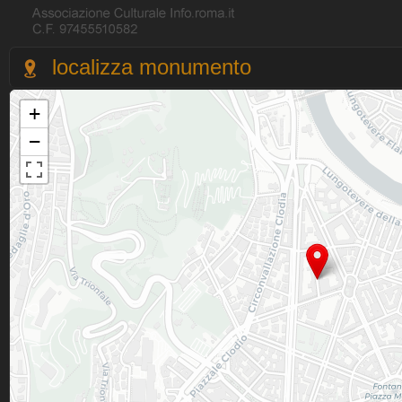
localizza monumento
+
−