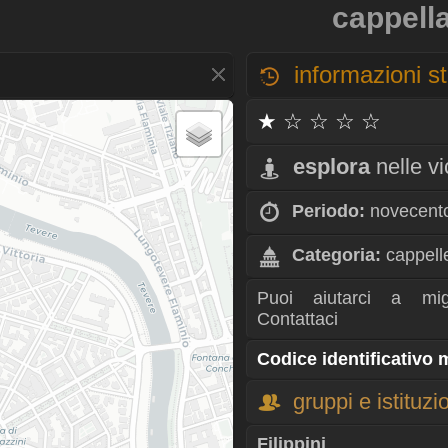
cappella
informazioni st
★ ☆ ☆ ☆ ☆
esplora
nelle v
Periodo:
novecent
Categoria:
cappell
Puoi aiutarci a mig
Contattaci
Codice identificativo
gruppi e istituzi
Filippini