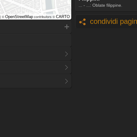
... - ...: Oblate filippine.
| ©
contributors ©
OpenStreetMap
CARTO
condividi pagi