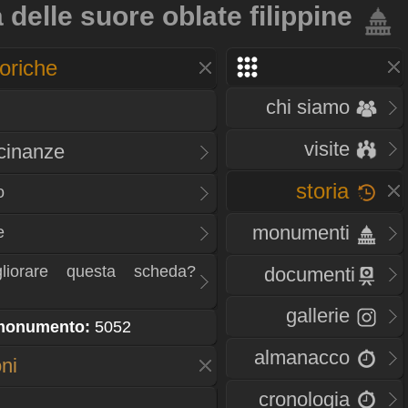
 delle suore oblate filippine
oriche
chi siamo
visite
icinanze
storia
o
monumenti
e
liorare questa scheda?
documenti
gallerie
 monumento:
5052
almanacco
oni
cronologia