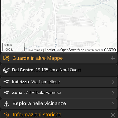
300 m
1000 ft
info.roma.it |
| ©
contributors ©
Leaflet
OpenStreetMap
CARTO
Guarda in altre Mappe
Dal Centro
: 19,135 km a Nord Ovest
Indirizzo:
Via Formellese
Zona
:
Z.LV Isola Farnese
Esplora
nelle vicinanze
Informazioni storiche