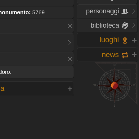
personaggi
 monumento:
5769
biblioteca
luoghi
news
doro.
na