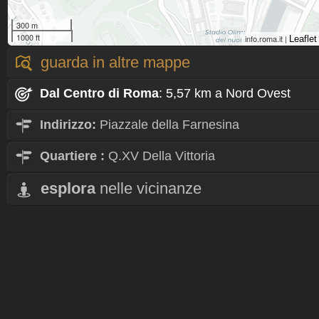
300 m
1000 ft
info.roma.it |
Leaflet
guarda in altre mappe
Dal Centro
di Roma
: 5,57 km a Nord Ovest
Indirizzo:
Piazzale della Farnesina
Quartiere
:
Q.XV Della Vittoria
esplora
nelle vicinanze