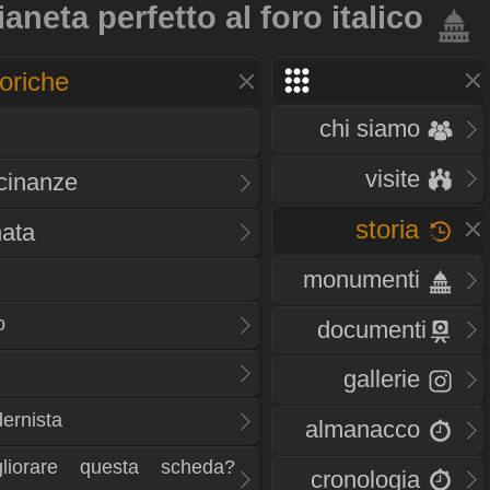
aneta perfetto al foro italico
oriche
chi siamo
visite
icinanze
storia
nata
monumenti
o
documenti
gallerie
ernista
almanacco
liorare questa scheda?
cronologia