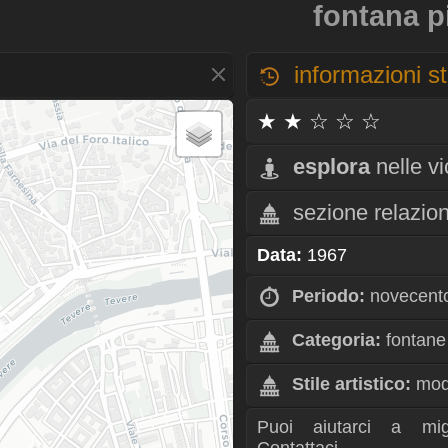
fontana pi
informazioni st
★ ★ ☆ ☆ ☆
esplora
nelle v
sezione relazio
Data:
1967
Periodo:
novecent
Categoria:
fontane
Stile artistico:
mod
Puoi aiutarci a mig