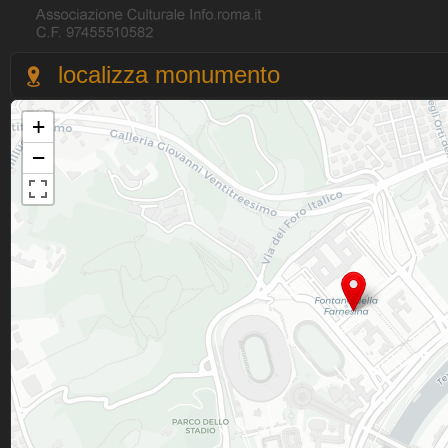
localizza monumento
+
−