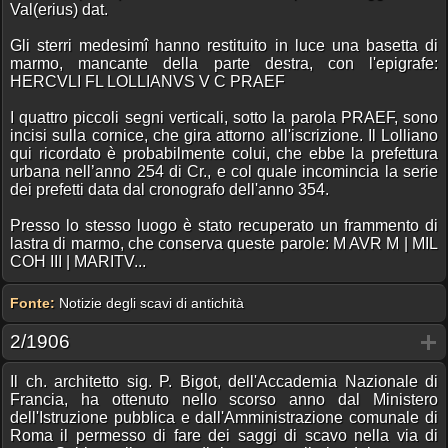
Val(erius) dat.
Gli sterri medesimî hanno restituito in luce una basetta di
marmo, mancante della parte destra, con l'epigrafe:
HERCVLI FL LOLLIANVS V C PRAEF
I quattro piccoli segni verticali, sotto la parola PRAEF, sono
incisi sulla cornice, che gira attorno all'iscrizione. Il Lolliano
qui ricordato è probabilmente colui, che ebbe la prefettura
urbana nell’anno 254 di Cr., e col quale incomincia la serie
dei prefetti data dal cronografo dell'anno 354.
Presso lo stesso luogo è stato recuperato un frammento di
lastra di marmo, che conserva queste parole: M AVR M | MIL
COH III | MARITV...
Fonte:
Notizie degli scavi di antichità
2/1906
Il ch. architetto sig. P. Bigot, dell'Accademia Nazionale di
Francia, ha ottenuto nello scorso anno dal Ministero
dell'Istruzione pubblica e dall'Amministrazione comunale di
Roma il permesso di fare dei saggi di scavo nella via di