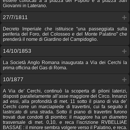
essere collocati a a piazza del Popolo e a piazza San
Giovanni in Laterano.
27/7/1811
Decreto Imperiale che istituisce “una passeggiata sulla
periferia del Foro, del Colosseo e del Monte Palatino” che
prenderà il nome di Giardino del Campidoglio.
14/10/1853
La Società Anglo Romana inaugurata a Via dei Cerchi la
prima officina del Gas di Roma.
10/1877
A Via de’ Cerchi, continuò la scoperta di piloni laterizi,
disposti parallelamente all’asse maggiore del Circo. Innanzi
ad essi, alla profondità di met. 11 sotto il piano di via de’
Cerchi corre un marciapiede di travertini, cui fa seguito il
lastricato di una strada. Sotto il piano di travertini furono
trovati due condotti di piombo: il maggiore ha un diametro
trasversale di met. 0,10, e reca l'iscrizione RVBELLIAE
BASSAE : il minore sembra volgere verso il Palatino, e reca.