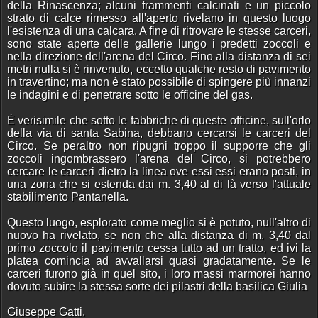
della Rinascenza; alcuni frammenti calcinati e un piccolo
strato di calce rimesso all'aperto rivelano in questo luogo
l'esistenza di una calcara. A fine di ritrovare le stesse carceri,
sono state aperte delle gallerie lungo i predetti zoccoli e
nella direzione dell'arena del Circo. Fino alla distanza di sei
metri nulla si è rinvenuto, eccetto qualche resto di pavimento
in travertino; ma non è stato possibile di spingere più innanzi
le indagini e di penetrare sotto le officine del gas.
È verisimile che sotto le fabbriche di queste officine, sull'orlo
della via di santa Sabina, debbano cercarsi le carceri del
Circo. Se peraltro non ripugni troppo il supporre che gli
zoccoli ingombrassero l'arena del Circo, si potrebbero
cercare le carceri dietro la linea ove essi essi erano posti, in
una zona che si estenda dai m. 3,40 al di là verso l'attuale
stabilimento Pantanella.
Questo luogo, esplorato come meglio si è potuto, null'altro di
nuovo ha rivelato, se non che alla distanza di m. 3,40 dal
primo zoccolo il pavimento cessa tutto ad un tratto, ed ivi la
platea comincia ad avvallarsi quasi gradatamente. Se le
carceri furono già in quel sito, i loro massi marmorei hanno
dovuto subire la stessa sorte dei pilastri della basilica Giulia
Giuseppe Gatti.