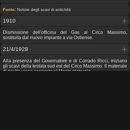
Fonte:
Notizie degli scavi di antichità
1910
Dismissione dell'officina del Gas al Circo Massimo,
sostituita dal nuovo impianto a via Ostiense.
21/4/1928
Alla presenza del Governatore e di Corrado Ricci, iniziano
gli scavi della testata sud est del Circo Massimo. Il materiale
di risulta viene scaricato al Monte testaccio.
28/10/1933
Celebrazioni per l'XI annuale del fascismo.
Il Re inaugura la Via dei Trionfi, prosecuzione della Via
dell'Impero, dal Colosseo al Circo Massimo e Porta San
Paolo.
L'Antiquario Comunale del Celio viene valorizzato da un