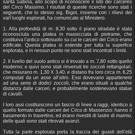
santa Sabina, allo scopo di riconoscere il sito dei carceres
del Circo Massimo. I risultati di queste ricerche sono stati i
seguenti, che lo stesso sig. Bigot, insieme con i rilievi dei
varî luoghi esplorati, ha comunicato al Ministero.
1. Alla profondità di m. 8,30 sotto il piano stradale è stata
riconosciuta una platea in massicciata di pietrame, che
costituiva l'antico sottosuolo su cui le carceri del Circo erano
edificate. Questa platea si estende per tutta la superfice
esplorata, e in nessun punto ne sono stati incontrati i limiti.
2. Il livello del suolo antico si è trovato a m. 7,80 sotto quello
moderno; e quivi sono stati rinvenuti tre zoccoli rettangolari,
che misurano m. 1,30 X 3,40, e distano fra loro circa m. 6,25
computati da un asse all'altro. Essi dovevano appartenere
ad una serie di dodici zoccoli, che erano situati a qualche
distanza dalle carceri, e probabilmente sostenevano statue
di cavalli.
I loro assi costituiscono un fascio di linee a raggi, identico a
quello formato dalle carceri del Circo di Massenzio: hanno il
basamento in travertino, ed erano rivestiti di lastre di marmo,
delle quali sono stati ritrovati avanzi.
Tutta la parte esplorata porta la traccia dei guasti dell'età