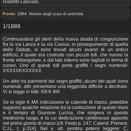
Rodolfo Lanciani.
Fonte:
1884. Notizie degli scavi di antichità.
1/1889
Continuandosi gli sterri della nuova strada di congiunzione
fra la via Lanza e la via Cavour, in proseguimento di quella
dello Statuto, si sono trovati alcuni avanzi di un antico
edificio, il quale era costruito con piccoli tufi, che hanno la
fronte rettangolare, e dal lato interno sono tagliati in forma di
cuneo. Uno di questi tufi porta graffiti i segni numerali:
XXXXXKXXXXXX
Un altro ha parimenti dei segni graffiti; alcuni dei quali sono
numerali, altri presentano una leggenda difficile a decifrare.
Vi si legge in fatti: XIII K MA
Se le sigle K MA indicassero le calende di marzo, potrebbe
supporsi qualche relazione tra la costruzione di questo muro
e il tempio di Giunone Lucina, che sorgeva in questo
medesimo luogo, e la cui dedicazione celebravasi appunto
nel primo giorno di marzo (cfr. Festo p. 147; Calend. Prenest.
C.I.L. I, p.314). Nel v. ult. sembra potersi leggere: C.