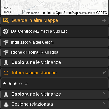
300 m
1000 ft
info.roma.it |
| ©
contributors ©
Leaflet
OpenStreetMap
CARTO
Guarda in altre Mappe
Dal Centro
: 942 metri a Sud Est
Indirizzo:
Via dei Cerchi
Rione
di Roma:
R.XII Ripa
Esplora
nelle vicinanze
Informazioni storiche
★ ★ ★ ☆ ☆
Esplora
nelle vicinanze
Sezione relazionata