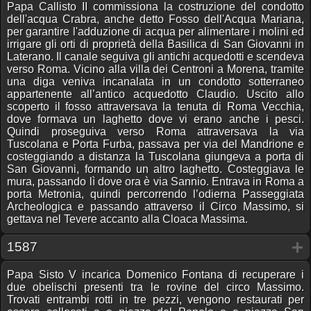
Papa Callisto II commissiona la costruzione del condotto
dell'acqua Crabra, anche detto Fosso dell'Acqua Mariana,
per garantire l'adduzione di acqua per alimentare i molini ed
irrigare gli orti di proprietà della Basilica di San Giovanni in
Laterano. Il canale seguiva gli antichi acquedotti e scendeva
verso Roma. Vicino alla villa dei Centroni a Morena, tramite
una diga veniva incanalata in un condotto sotterraneo
appartenente all’antico acquedotto Claudio. Uscito allo
scoperto il fosso attraversava la tenuta di Roma Vecchia,
dove formava un laghetto dove vi erano anche i pesci.
Quindi proseguiva verso Roma attraversava la via
Tuscolana e Porta Furba, passava per via del Mandrione e
costeggiando a distanza la Tuscolana giungeva a porta di
San Giovanni, formando un altro laghetto. Costeggiava le
mura, passando lì dove ora è via Sannio. Entrava in Roma a
porta Metronia, quindi percorrendo l’odierna Passeggiata
Archeologica e passando attraverso il Circo Massimo, si
gettava nel Tevere accanto alla Cloaca Massima.
1587
Papa Sisto V incarica Domenico Fontana di recuperare i
due obelischi presenti tra le rovine del circo Massimo.
Trovati entrambi rotti in tre pezzi, vengono restaurati per