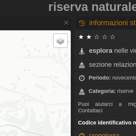
riserva natural
informazioni st
★ ★ ☆ ☆ ☆
esplora
nelle v
sezione relazio
Periodo:
novecent
Categoria:
riserve
Puoi aiutarci a mig
Contattaci
Codice identificativo
cronologia