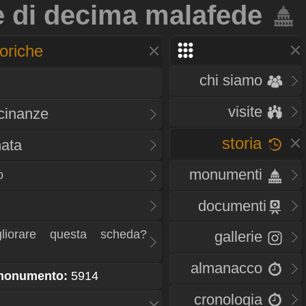
e di decima malafede
oriche
chi siamo
visite
icinanze
storia
nata
monumenti
o
documenti
liorare questa scheda?
gallerie
almanacco
 monumento:
5914
cronologia