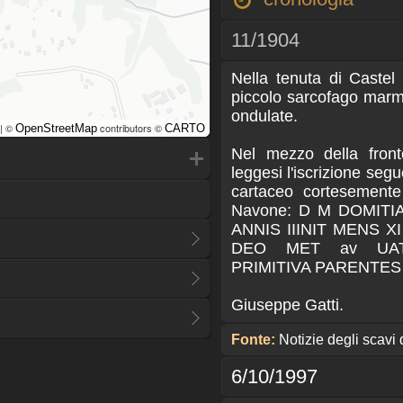
11/1904
Nella tenuta di Caste
piccolo sarcofago marm
ondulate.
| ©
contributors ©
OpenStreetMap
CARTO
Nel mezzo della front
leggesi l'iscrizione seg
cartaceo cortesemente
Navone: D M DOMITIA
ANNIS IIINIT MENS 
DEO MET av UAT
PRIMITIVA PARENTES
Giuseppe Gatti.
Fonte:
Notizie degli scavi 
6/10/1997