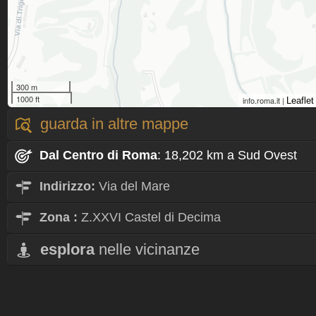
300 m
1000 ft
info.roma.it |
Leaflet
guarda in altre mappe
Dal Centro
di Roma
: 18,202 km a Sud Ovest
Indirizzo:
Via del Mare
Zona
:
Z.XXVI Castel di Decima
esplora
nelle vicinanze