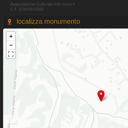
localizza monumento
+
−