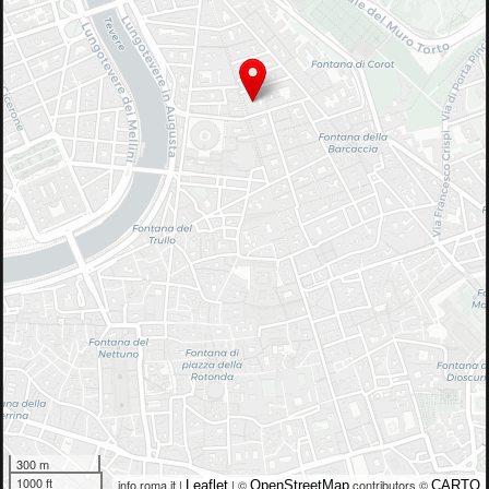
300 m
1000 ft
info.roma.it |
| ©
contributors ©
Leaflet
OpenStreetMap
CARTO