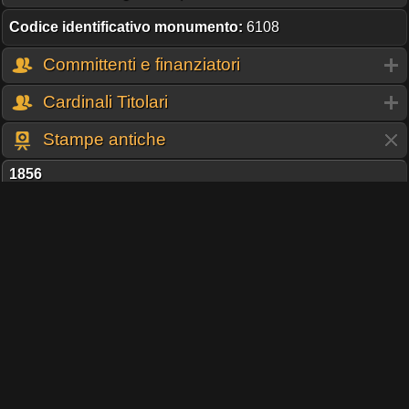
Codice identificativo monumento:
6108
Committenti e finanziatori
Cardinali Titolari
Stampe antiche
1856
Luigi Canina
Pianta della via Appia lungo l'Albano
Gli edifizj antichi dei contorni di Roma
Condividi pagina
TI PIACE QUESTO PROGETTO?
UNA DONAZIONE DEL COSTO D'UN CAFFÈ,
MANTIENE ONLINE IL SERVER UN ALTRO GIORNO!