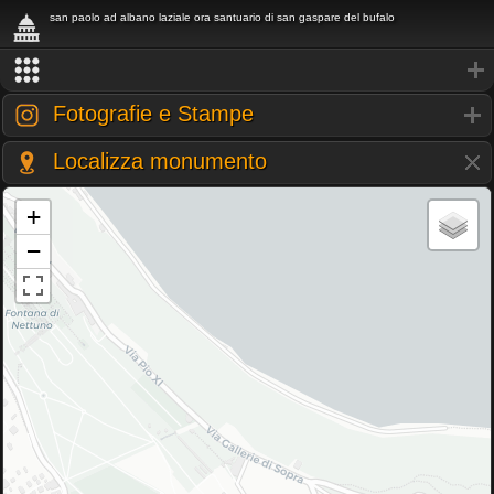
san paolo ad albano laziale ora santuario di san gaspare del bufalo
Fotografie e Stampe
Localizza monumento
+
−