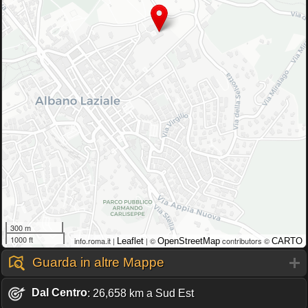
300 m
1000 ft
info.roma.it |
| ©
contributors ©
Leaflet
OpenStreetMap
CARTO
Guarda in altre Mappe
Dal Centro
: 26,658 km a Sud Est