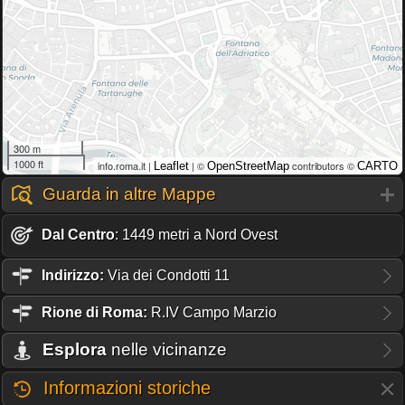
300 m
1000 ft
info.roma.it |
| ©
contributors ©
Leaflet
OpenStreetMap
CARTO
Guarda in altre Mappe
Dal Centro
: 1449 metri a Nord Ovest
Indirizzo:
Via dei Condotti 11
Rione
di Roma:
R.IV Campo Marzio
Esplora
nelle vicinanze
Informazioni storiche