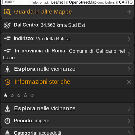
1000 ft
info.roma.it |
| ©
contributors ©
Leaflet
OpenStreetMap
CARTO
Guarda in altre Mappe
Dal Centro
: 34,563 km a Sud Est
Indirizzo:
Via della Bulica
In provincia di Roma:
Comune di Gallicano nel
Lazio
Esplora
nelle vicinanze
Informazioni storiche
★ ☆ ☆ ☆ ☆
Esplora
nelle vicinanze
Periodo:
impero
Categoria:
acquedotti