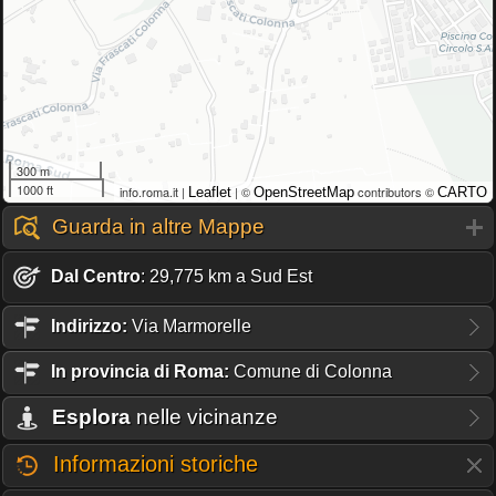
300 m
1000 ft
info.roma.it |
| ©
contributors ©
Leaflet
OpenStreetMap
CARTO
Guarda in altre Mappe
Dal Centro
: 29,775 km a Sud Est
Indirizzo:
Via Marmorelle
In provincia di Roma:
Comune di Colonna
Esplora
nelle vicinanze
Informazioni storiche