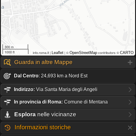
300 m
1000 ft
info.roma.it |
| ©
contributors ©
Leaflet
OpenStreetMap
CARTO
Guarda in altre Mappe
Dal Centro
: 24,693 km a Nord Est
Indirizzo:
Via Santa Maria degli Angeli
In provincia di Roma:
Comune di Mentana
Esplora
nelle vicinanze
Informazioni storiche