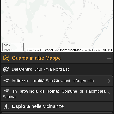
300 m
1000 ft
info.roma.it |
| ©
contributors ©
Leaflet
OpenStreetMap
CARTO
Guarda in altre Mappe
Dal Centro
: 34,8 km a Nord Est
Indirizzo:
Località San Giovanni in Argentella
In provincia di Roma:
Comune di Palombara
Sabina
Esplora
nelle vicinanze