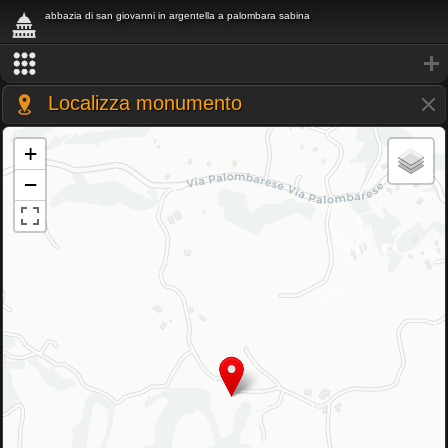
abbazia di san giovanni in argentella a palombara sabina
Localizza monumento
+
−