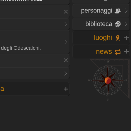
personaggi
biblioteca
luoghi
 degli Odescalchi.
news
e
na