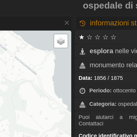
ospedale di
informazioni st
★ ☆ ☆ ☆ ☆
esplora
nelle v
monumento rela
Data:
1856 / 1875
Periodo:
ottocento
Categoria:
ospedal
Puoi aiutarci a mig
Contattaci
Codice identificativo