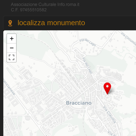
localizza monumento
+
−