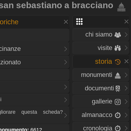
 san sebastiano a bracciano
oriche
chi siamo
visite
icinanze
storia
zionato
monumenti
documenti
i
gallerie
liorare questa scheda?
almanacco
cronologia
 monumento:
6612