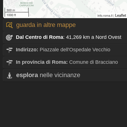
300 m
1000 ft
info.roma.it |
Leaflet
guarda in altre mappe
Dal Centro
di Roma
: 41,269 km a Nord Ovest
Indirizzo:
Piazzale dell'Ospedale Vecchio
In provincia di Roma:
Comune di Bracciano
esplora
nelle vicinanze