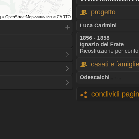
progetto
| ©
contributors ©
OpenStreetMap
CARTO
Luca Carimini
1856
-
1858
Ignazio del Frate
Ricostruzione per conto
casati e famigli
Odescalchi
... - ...
condividi pagi