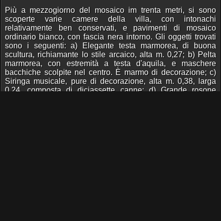
Più a mezzogiorno del mosaico im trenta metri, si sono
scoperte varie camere della villa, con intonachi
relativamente ben conservati, e pavimenti di mosaico
ordinario bianco, con fascia nera intorno. Gli oggetti trovati
sono i seguenti: a) Elegante testa marmorea, di buona
scultura, richiamante lo stile arcaico, alta m. 0,27; b) Pelta
marmorea, con estremità a testa d'aquila, e maschere
bacchiche scolpite nel centro. È marmo di decorazione; c)
Siringa musicale, pure di decorazione, alta m. 0,38, larga
0,24, composta di diciassette canne; d) Grande rosone
marmoreo, con maschera silenica nel centro; e) Frammenti
di capitelli corinzi di pilastri, di finezza ed eleganza
sorprendente; f) Frammento di bassorilievo alto 0,71, largo
0,27, nel quale è scolpita un'ala spiegata, appartenente
forse a qualche genio; g) Erma, privo del capo, di lavoro
grossolano, appartenente a decorazione di giardini; h) Fusto
d'erma, di pavonazzetto; i) Moneta di Antonino Pio; l) Vari
frammenti di stucco con figure di ornati , disgraziatamente
assai frantumativ; m) Pezzi di transenna marmorea.
Rodolfo Lanciani.
Fonte:
Notizie degli scavi di antichità