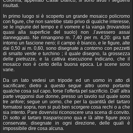
Colonna, appellato Casal Bianco, si sono avuti i seguenti
risultati.
In primo luogo si è scoperto un grande mosaico policromo
con figure, che non sarebbe stato privo di qualche interesse,
se le ingiurie del tempo e il vomere e la vanga (trovandosi
quasi alla superficie del suolo) non .l'avessero assai
danneggiato. Ne rimangono m. 7,40 per m. 4,20: gira tutt'
intorno un fascione nero; il campo è bianco, e le figure, alte
dai 0,50 ai m. 0,60, sono disegnate a contorno con pezzetti
di smalto verde e turchino ; il quale disegno, la grossezza
delle pietruzze, e la cattiva esecuzione indicano, che il
mosaico non è certo della buona epoca. Le scene sono
varie.
Da un lato vedesi un tripode ed un uomo in atto di
sacrificare; dietro a questo segue altro uomo portante
qualche cosa sul capo, forse l'offerta pel sacrificio. Dall' altra
parte veggonsi due donne, presso un tavolo sul quale sono
tre anfore; segue un uomo, che per la quantità del tartaro
formatosi sopra, non si può ben scorgere cosa rechi o a che
sia intento. Pare dovervisi riconoscere una scena di convito.
Di sotto al tartaro traspariscono qua e là altre figure poco
conservate, disegnate in ogni direzione, delle quali è
impossibile dire cosa alcuna.