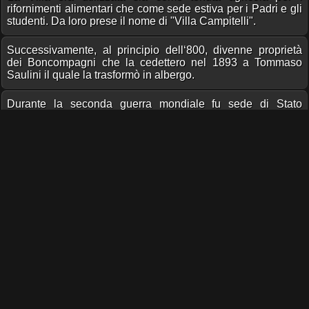
rifornimenti alimentari che come sede estiva per i Padri e gli
studenti. Da loro prese il nome di "Villa Campitelli".
Successivamente, al principio dell‘800, divenne proprietà
dei Boncompagni che la cedettero nel 1893 a Tommaso
Saulini il quale la trasformò in albergo.
Durante la seconda guerra mondiale fu sede di Stato
Maggiore del "Feld Maresciallo" comandante le truppe
tedesche in Italia. Il 12 settembre 1943 fu trovato ucciso, con
un colpo di pistola, (fatto mai chiarito) il Gen. Cavallero,
firmatario dell'armistizio dell'8 settembre. Al termine del
conflitto, Villa Campitelli era ridotta a poco più di un rudere e
rimase inutilizzata per diversi anni.
Nel 1964 è stata acquistata dalla Diocesi di Frascati.
Per 20 anni è stata sede del Seminario tuscolano e casa di
esercizi spirituali.
Condividi pagina