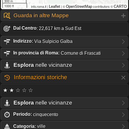
300 m
1000 ft
info.roma.it |
| ©
contributors ©
Leaflet
OpenStreetMap
CARTO
Guarda in altre Mappe
Dal Centro
: 22,617 km a Sud Est
Indirizzo:
Via Sulpicio Galba
In provincia di Roma:
Comune di Frascati
Esplora
nelle vicinanze
Informazioni storiche
★ ★ ☆ ☆ ☆
Esplora
nelle vicinanze
Periodo:
cinquecento
Categoria:
ville