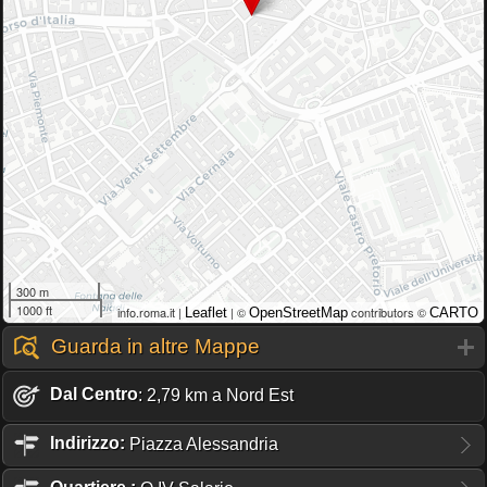
300 m
1000 ft
info.roma.it |
| ©
contributors ©
Leaflet
OpenStreetMap
CARTO
Guarda in altre Mappe
Dal Centro
: 2,79 km a Nord Est
Indirizzo:
Piazza Alessandria