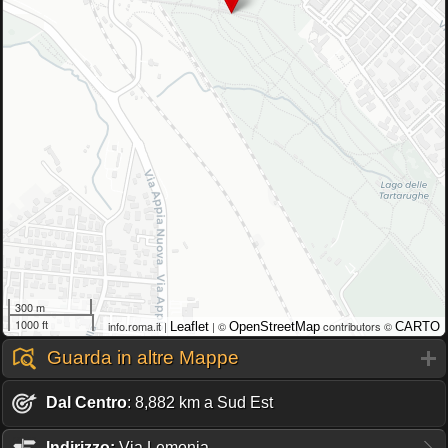
300 m
1000 ft
info.roma.it |
| ©
contributors ©
Leaflet
OpenStreetMap
CARTO
Guarda in altre Mappe
Dal Centro
: 8,882 km a Sud Est
Indirizzo:
Via Lemonia