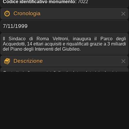
Codice identificativo monumento:
7022
Cronologia
7/11/1999
Il Sindaco di Roma Veltroni, inaugura il Parco degli
Acquedotti, 14 ettari acquisiti e riqualificati grazie a 3 miliardi
del Piano degli Interventi del Giubileo.
Descrizione
Costruita in "opera mista" di reticolato e laterizio; la cisterna
era alimentata dall'acquedotto Marcio, che in questo punto è
stato sostituto dal Felice, e riforniva di acqua la villa delle
Vignacce.
Condividi pagina