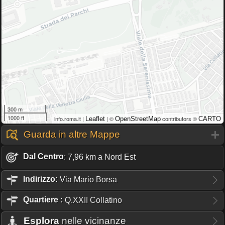
300 m
1000 ft
info.roma.it |
| ©
contributors ©
Leaflet
OpenStreetMap
CARTO
Guarda in altre Mappe
Dal Centro
: 7,96 km a Nord Est
Indirizzo:
Via Mario Borsa
Quartiere
:
Q.XXII Collatino
Esplora
nelle vicinanze