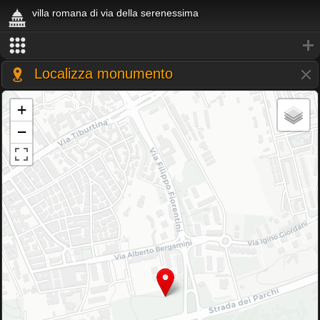
villa romana di via della serenessima
Localizza monumento
+
−