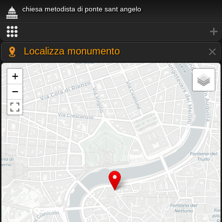
chiesa metodista di ponte sant angelo
Localizza monumento
+
−