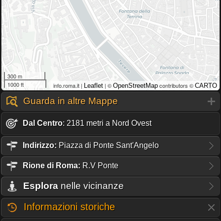
300 m
1000 ft
info.roma.it |
| ©
contributors ©
Leaflet
OpenStreetMap
CARTO
Guarda in altre Mappe
Dal Centro
: 2181 metri a Nord Ovest
Indirizzo:
Piazza di Ponte Sant'Angelo
Rione
di Roma:
R.V Ponte
Esplora
nelle vicinanze
Informazioni storiche