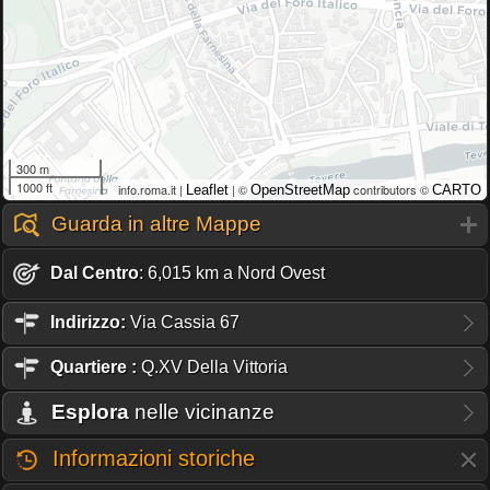
300 m
1000 ft
info.roma.it |
| ©
contributors ©
Leaflet
OpenStreetMap
CARTO
Guarda in altre Mappe
Dal Centro
: 6,015 km a Nord Ovest
Indirizzo:
Via Cassia 67
Quartiere
:
Q.XV Della Vittoria
Esplora
nelle vicinanze
Informazioni storiche