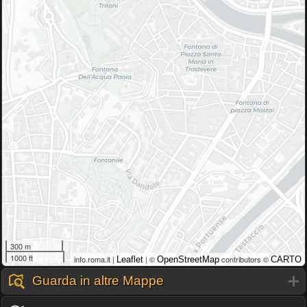
300 m
1000 ft
info.roma.it |
| ©
contributors ©
Leaflet
OpenStreetMap
CARTO
Guarda in altre Mappe