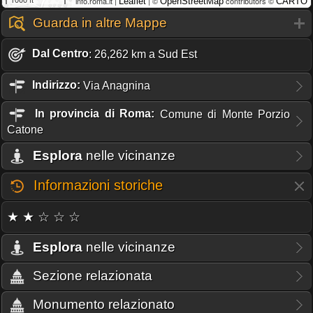
info.roma.it |
| ©
contributors ©
Leaflet
OpenStreetMap
CARTO
Guarda in altre Mappe
Dal Centro
: 26,262 km a Sud Est
Indirizzo:
Via Anagnina
In provincia di Roma:
Comune di Monte Porzio
Catone
Esplora
nelle vicinanze
Informazioni storiche
★ ★ ☆ ☆ ☆
Esplora
nelle vicinanze
Sezione relazionata
Monumento relazionato