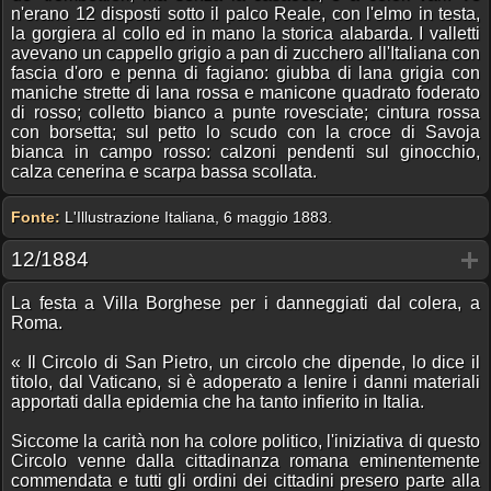
n'erano 12 disposti sotto il palco Reale, con l'elmo in testa,
la gorgiera al collo ed in mano la storica alabarda. I valletti
avevano un cappello grigio a pan di zucchero all'Italiana con
fascia d'oro e penna di fagiano: giubba di lana grigia con
maniche strette di lana rossa e manicone quadrato foderato
di rosso; colletto bianco a punte rovesciate; cintura rossa
con borsetta; sul petto lo scudo con la croce di Savoja
bianca in campo rosso: calzoni pendenti sul ginocchio,
calza cenerina e scarpa bassa scollata.
Fonte:
L'Illustrazione Italiana, 6 maggio 1883.
12/1884
La festa a Villa Borghese per i danneggiati dal colera, a
Roma.
« Il Circolo di San Pietro, un circolo che dipende, lo dice il
titolo, dal Vaticano, si è adoperato a lenire i danni materiali
apportati dalla epidemia che ha tanto infierito in Italia.
Siccome la carità non ha colore politico, l'iniziativa di questo
Circolo venne dalla cittadinanza romana eminentemente
commendata e tutti gli ordini dei cittadini presero parte alla