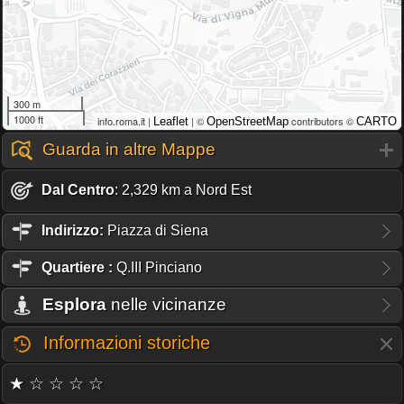
300 m
1000 ft
info.roma.it |
| ©
contributors ©
Leaflet
OpenStreetMap
CARTO
Guarda in altre Mappe
Dal Centro
: 2,329 km a Nord Est
Indirizzo:
Piazza di Siena
Quartiere
:
Q.III Pinciano
Esplora
nelle vicinanze
Informazioni storiche
★ ☆ ☆ ☆ ☆