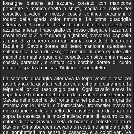
losanghe bianche ed azzurre, corsetto con manicone
pendente e manica stretta a sbuffi, maglia del colore del
corsetto, stivaloni a mezza coscia centrica, paramani e
fodero della spada color naturale. La prima quadriglia
alternava nel corsetto il raso bianco alla felpa celeste ed
azzurra; la terza il raso giallo col rosso ciliegia, e l'azzurro. I
cavalieri della 2ª e 4ª quadriglia (italiani) avevano il cappello
a pane di zucchero con gran piuma, corsetto di felpa con
l'aquila di Savoia dorata sul petto; manicone quadrato e
sottomanica liscia di raso; calzoncino di raso eguale alle
maniche e maglia eguale al corpetto, con stivaloni a mezza
coscia, paramani, e cintura con borchie dorate di cuoio
naturale: spada a coccia all'italiana e pugnaletto.
La seconda quadriglia alternava la felpa verde e rosa col
raso bianco: la quarta il velluto viola col giallo canarino e la
felpa vieil or col raso grigio perla. Ogni cavallo aveva la
copertina e l'imbraca del colore del cavaliere con stemma di
Savoia nelle borchie del frontale, e nel pettorale un grande
stemma con le iniziali I e T intrecciate. I trombettieri avevano
un costume simile a quello de' cavalieri, ma di lana con
sopra la casacca alla moschettiera; metà di azzurro cupo,
colore di casa Savoia, metà di bianco e celeste colori di
Baviera. Gli alabardieri avevano un costume simile a quello
de' trombettieri, ma senza la casacca, e a colori vari. Ve