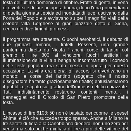
festa dell'ultima domenica di ottobre. Frotte di gente, in vena
di divertirsi e di fare un'opera buona, dopo l'una pomeridiana
di quella giornata tiepida ed inondata di luce, uscivano dalla
Porta del Popolo e s'avviavano su per i magnifici viali della
celebre villa Borghese al gran piazzale detto di Siena,
centro dei divertimenti promessi.
Il programma era attraente. Giuochi aerobatici, il debutto di
due ginnasti romani, i fratelli Possenti, una grande
pantomima diretta da Nicola Franchi, corse di fantini col
premio di lire 300 al vincitore, fuochi artificiali e
illuminazione della villa a bengala: insomma tutto il corredo
delle feste popolari era stato messo in opera per questa
occasione. La villa era piena: gli accorsi si divertivano un
mondo: le corse del fantino (soggetto che il nostro
disegnatore ha tanto graziosamente ritratto) entusiasmarono
il pubblico, stipato sui gradini dell'immenso elittico piazzale.
Tutti indistintamente restarono contenti, meno.... i
danneggiati ed il Circolo di San Pietro, promotore della
festa.
L'incasso di lire 6108: 50 non è bastato per coprire le spese!
Ahimè! è ciò che succede troppo spesso. Anche a Milano le
tre serate di fiera alla Canobbiana diedero, non uno zero per
verità, ma solo poche migliaia di lire a pro' delle vittime del