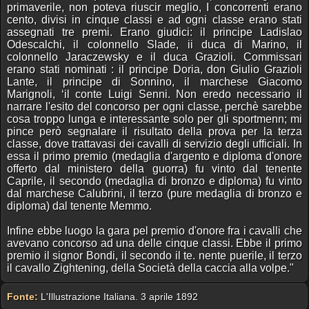
primaverile, non poteva riuscir meglio, I concorrenti erano
cento, divisi in cinque classi e ad ogni classe erano stati
assegnati tre premi. Erano giudici: il principe Ladislao
Odescalchi, il colonnello Slade, ii duca di Marino, il
colonnello Jaraczewsky e il duca Grazioli. Commissari
erano stati nominati : il principe Doria, don Giulio Grazioli
Lante, il principe di Sonnino, il marchese Giacomo
Marignoli, ‘il conte Luigi Senni. Non eredo necessario il
narrare l'esito del concorso per ogni classe, perchè sarebbe
cosa troppo lunga e interessante solo per gli sportmenn; mi
pince però segnalare il risultato della prova per la terza
classe, dove trattavasi dei cavalli di servizio degli ufficiali. In
essa il primo premio (medaglia d'argento e diploma d'onore
offerto dal ministero della guorra) fu vinto dal tenente
Caprile, il secondo (medaglia di bronzo e diploma) fu vinto
dal marchese Calubrini, il terzo (pure medaglia di bronzo e
diploma) dal tenente Memmo.
Infine ebbe luogo la gara pel premio d'onore fra i cavalli che
avevano concorso ad una delle cinque classi. Ebbe il primo
premio il signor Bondi, il secondo il te. nente puerile, il terzo
il cavallo Zightening, della Società della caccia alla volpe."
Fonte:
L'Illustrazione Italiana. 3 aprile 1892