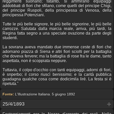
reggimenti suonano; fatanto, sì ammirano equipaggi
addobbati di fiori che sfilano, come quelli del principe Chigi,
del principe Ruspoli, della principessa di Venosa, della
principessa Potenziani.
Tutte le più belle signore, le più belle signorine, le più belle
carrozze. Salutata dalla marcia reale, arriva, più tardi, la
Regina fatta segno a una speciale ovazione da parte degli
studenti.
La sovrana aveva mandato due immense ceste di fiori che
adornano piazza di Siena e altri fiori sciolti per la battaglia
che doveva fervere; ma la battaglia di rose fra le dame, tanto
aspettata, non è scoppiata neppure.
Tuttavia, il colpo d'occhio con tanti equipaggi, adorni di fiori,
è snperbo; il corso riuscì benissimo; e la carità pubblica
guadagna qualche cosa come dodicimila liré. La festa si è
ripetuta."
Fonte:
L'Illustrazione Italiana. 5 giugno 1892
25/4/1893