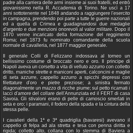
padre alla carriera delle armi insieme ai suoi fratelli, ed entrò
giovanissimo nella R. Accademia di Torino. Ne uscì a 17
anni sottotenente nel 1848 andando a raggiungere l'esercito
in campagna, prendendo poi parte a tutte le guerre nazionali
ed a quella di Crimea e guadagnandosi due medaglie
d'argento e due menzioni onorevoli al valor militare. Dopo il
1870 venne incaricato della formazione del reggimento
Roma; nel 1873 fu nominato comandante della scuola
normale di cavalleria, nel 1877 maggior generale.
Il generale Colli di Felizzano indossava al torneo un
bellissimo costume di broccato nero e oro. Il principe di
Napoli aveva un corsetto a vita di velluto azzurro con colletto
dritto, maniche strette e maniconi aperti, calconcini e maglie
di seta azzurre, cappello azzurro a spicchi depressi con
filettature d'oro e pietre preziose; a sinistra fermato
diagonalmente un mazzo di ricche piume; sul petto ricamati i
lacci d'amore del collare dell'Annunziata ed il FERT di casa
Savoia. Gli stivaloni erano di pelle di camoscio smerlati in
seta e oro; i paramani, il fodero della spada e la cintura della
stessa pelle.
I cavalieri della 1ª e 3ª quadriglia (bavaresi) avevano il
cappello di felpa ad ala stretta e tesa con penna diritta e
rigida; colletto alto, collana con lo stemma di Baviera a