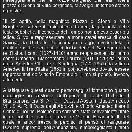
Festeggiamenti per le Nozze d'argento dei reali. Nella
piazza di Siena di Villa borghese, si svolge un torneo storico
equestre:
"Il 25 aprile, nella magnifica Piazza di Siena a Villa
Borghese, si fece il tanto atteso Torneo, la più bella delle
feste pubbliche. Il concetto del Torneo non poteva esser più
felice. Si volle rappresentare la storia cavalleresca di casa
Savoja, da Umberto Biancamano a oggi, dividendola in
quattro epoche: dei conti, dei duchi, dei re di Sardegna e dei
re d'Italia. I conti (1027-1410) erano rappresentati dal primo
conte Umberto I Biancamano; i duchi (1410-1720) dal primo
duca, Amedeo VIII; i re di Sardegna (1720-1861) da Vittorio
Amedeo II. I re d'Italia (1861 in poi) avrebbero dovuto essere
rappresentati da Vittorio Emanuele II; ma si pensò, invece,
altrimenti.
A raffigurare questi quattro personaggi si formarono quattro
quadriglie in costume dell'epoca. Il conte Umberto I
Biancamano era S. A. R. il Duca d'Aosta; il duca Amedeo
VIII, S. A. R. il Duca degli Abruzzi; e Vittorio Amedeo II era il
Conte di Torino. Poichè non sarebbe stato conveniente rifare
in un pubblico gaudio il gran re Vittorio Emanuele II, del
quale è ancor fresca la perdita, si pensò di raffigurare
l'Ordine supremo dell'Annunziata, simboleggiante l'intera