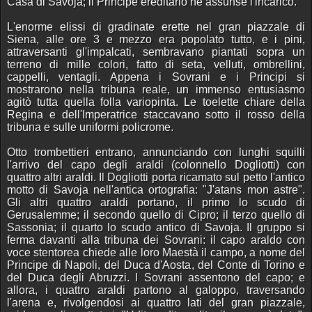
Casa di Savoja; il Principe ereditario ne assunse l'incarico.
L'enorme elissi di gradinate erette nel gran piazzale di
Siena, alle ore 3 e mezzo era popolato tutto, e i pini,
attraversanti gl'impalcati, sembravano piantati sopra un
terreno di mille colori, fatto di seta, velluti, ombrellini,
cappelli, ventagli. Appena i Sovrani e i Principi si
mostrarono nella tribuna reale, un immenso entusiasmo
agitò tutta quella folla variopinta. Le toelette chiare della
Regina e dell'Imperatrice staccavano sotto il rosso della
tribuna e sulle uniformi policrome.
Otto trombettieri entrano, annunciando con lunghi squilli
l'arrivo del capo degli araldi (colonnello Dogliotti) con
quattro altri araldi. Il Dogliotti porta ricamato sul petto l'antico
motto di Savoja nell'antica ortografia: "J'atans mon astre".
Gli altri quattro araldi portano, il primo lo scudo di
Gerusalemme; il secondo quello di Cipro; il terzo quello di
Sassonia; il quarto lo scudo antico di Savoja. Il gruppo si
ferma davanti alla tribuna dei Sovrani: il capo araldo con
voce stentorea chiede alle loro Maestà il campo, a nome del
Principe di Napoli, del Duca d'Aosta, del Conte di Torino e
del Duca degli Abruzzi. I Sovrani assentono del capo; e
allora, i quattro araldi partono al galoppo, traversando
l'arena e, rivolgendosi ai quattro lati del gran piazzale,