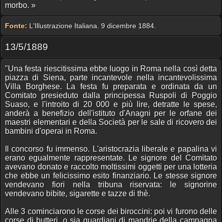
morbo. »
Fonte:
L'Illustrazione Italiana. 9 dicembre 1884.
13/5/1889
"Una festa riescitissima ebbe luogo in Roma nella così detta
piazza di Siena, parte incantevole nella incantevolissima
Villa Borghese. La festa fu preparata e ordinata da un
Comitato presieduto dalla principessa Ruspoli di Poggio
Suaso, e l'introito di 20 000 e più lire, detratte le spese,
anderà a benefizio dell'istituto d'Anagni per le orfane dei
maestri elementari e della Società per le sale di ricovero dei
bambini d'operai in Roma.
Il concorso fu immenso. L'aristocrazia liberale e papalina vi
erano egualmente rappresentate. Le signore del Comitato
avevano donato e raccolto moltissimi oggetti per una lotteria
che ebbe un felicissimo esito finanziario. Le stesse signore
vendevano fiori nella tribuna riservata: le signorine
vendevano bibite, sigarette e tazze di thè.
Alle 3 cominciarono le corse dei biroccini: poi vi furono delle
corse di butteri, o sia guardiani di mandrie della campagna