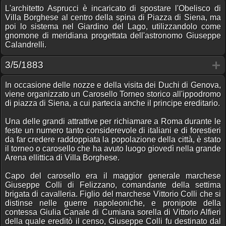
L'architetto Asprucci è incaricato di spostare l'Obelisco di
Villa Borghese al centro della spina di Piazza di Siena, ma
poi lo sistema nel Giardino del Lago, utilizzandolo come
gnomone di meridiana progettata dell'astronomo Giuseppe
Calandrelli.
3/5/1883
In occasione delle nozze e della visita dei Duchi di Genova,
viene organizzato un Carosello Torneo storico all'ippodromo
di piazza di Siena, a cui partecia anche il principe ereditario.
Una delle grandi attrattive per richiamare a Roma durante le
feste un numero tanto considerevole di italiani e di forestieri
da far credere raddoppiata la popolazione della città, è stato
il torneo o carosello che ha avuto luogo giovedì nella grande
Arena ellittica di Villa Borghese.
Capo del carosello era il maggior generale marchese
Giuseppe Colli di Felizzano, comandante della settima
brigata di cavalleria. Figlio del marchese Vittorio Colli che si
distinse nelle guerre napoleoniche, e pronipote della
contessa Giulia Canale di Cumiana sorella di Vittorio Alfieri
della quale ereditò il censo, Giuseppe Colli fu destinato dal